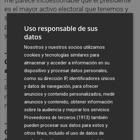
me parece incuestionable que el presidente
es el mayor activo electoral que tenemos y
sí, una de las líneas será aprovechar ese
potencial de grado de conocimiento público
Uso responsable de sus
y la valoración de su gestión.
datos
Nosotros y nuestros socios utilizamos
-¿Les va bien que el presidente del
cookies y tecnologías similares para
Gobierno venga cuando no está
almacenar y acceder a información en su
atravesando un buen momento?
dispositivo y procesar datos personales,
como su dirección IP, identificadores únicos
-Nosotros estamos encantados de que
y datos de navegación, para ofrecer
Pedro Sánchez venga a Valencia y cuanto
anuncios y contenido personalizados, medir
más venga, creo que será más positivo para
anuncios y contenido, obtener información
nosotros.
sobre la audiencia y mejorar los servicios.
Proveedores de terceros (1913)
también
-¿Y no le está faltando sensibilidad al
pueden procesar sus datos para estos y
Gobierno de España con el trasvase Tajo-
otros fines, incluido el uso de datos de