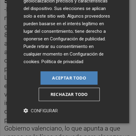
Segura?
geolocalización precisos y características
del dispositivo. Sus elecciones se aplican
-Para empezar, pongamos un dato sobre la
solo a este sitio web. Algunos proveedores
mesa. Entre el 2014 y el 2018, cuando
pueden basarse en el interés legítimo en
gobernaba Rajoy, se trasvasaron en torno a
lugar del consentimiento; tiene derecho a
800 hectómetros cúbicos. En los cuatro
oponerse en
Configuración de publicidad
.
años de Sánchez, se han trasvasado
Puede retirar su consentimiento en
aproximadamente 1.200 hectómetros
cualquier momento en
Configuración de
cúbicos. Y esta comparativa también se
cookies
.
Política de privacidad
puede hacer en presupuestos e inversiones.
Lo que sí estamos viendo con este asunto
ACEPTAR TODO
es que Puig va a poner el interés de los
valencianos por encima de cualquier otro
RECHAZAR TODO
interés. El dictamen del Consejo de Estado
del jueves pasado viene a avalar las
CONFIGURAR
posiciones que está manteniendo el
Gobierno valenciano, lo que apunta a que