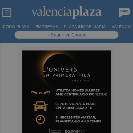
FORO PLAZA
EMPRESAS
PLAZA INMOBILIARIA
VALÈNCIA
+ Seguir en Google