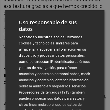
esa tesitura gracias a que hemos crecido lo
que ha hecho falta. Para mí, el decir no por
falta de camas hubiera sido la tragedia más
Uso responsable de sus
tremenda. En Madrid o Italia sí se tomaron
datos
decisiones de si se intubaba o no. Como
Nosotros y nuestros socios utilizamos
responsable de toda la Comunitat
cookies y tecnologías similares para
Valenciana, esto no ha ocurrido en ningún
almacenar y acceder a información en su
lugar de la autonomía.
dispositivo y procesar datos personales,
como su dirección IP, identificadores únicos
- ¿Estaba la situación como para volver a
y datos de navegación, para ofrecer
anuncios y contenido personalizados, medir
abrir la mano? ¿Se está siendo prudente
anuncios y contenido, obtener información
con la desescalada?
sobre la audiencia y mejorar los servicios.
Proveedores de terceros (1913)
también
- Cuando llegamos al pico de la segunda ola,
pueden procesar sus datos para estos y
a mediados de noviembre, empezamos a
otros fines, incluido el uso de datos de
bajar y se empezó a plantear qué iba a pasar