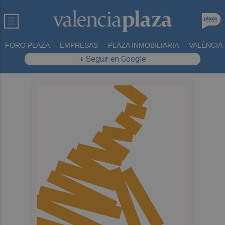
FORO PLAZA
EMPRESAS
PLAZA INMOBILIARIA
VALÈNCIA
+ Seguir en Google