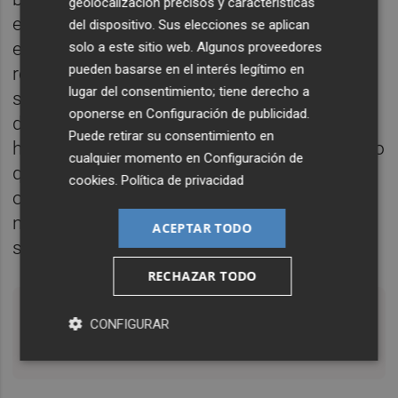
geolocalización precisos y características
en el primer puente de diciembre, donde
del dispositivo. Sus elecciones se aplican
empezamos a relajarnos demasiado y
solo a este sitio web. Algunos proveedores
pueden basarse en el interés legítimo en
recuerdo haber dicho, no sé si lo
lugar del consentimiento; tiene derecho a
suficientemente alto, que no podíamos
oponerse en
Configuración de publicidad
.
descuidarnos. Empezamos a subir a lo loco
Puede retirar su consentimiento en
hasta llegar al pico el día 1 de febrero. Pienso
cualquier momento en
Configuración de
que a nivel político hubo mucha presión por
cookies
.
Política de privacidad
otros sectores y no voy a entrar ahí, porque
nuestro papel es aconsejar y asesorar en el
ACEPTAR TODO
sentido de la salud.
RECHAZAR TODO
"Creo que es un error dicotomizar las
CONFIGURAR
cosas entre 'o hay salud o hay economía'"