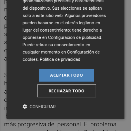
personas con problemas de Alzheimer. Esto
geolocalización precisos y características
del dispositivo. Sus elecciones se aplican
nos parece que no tiene ningún sentido y
solo a este sitio web. Algunos proveedores
que debería estar resuelto. El ratio de
pueden basarse en el interés legítimo en
personal, por ejemplo, en los centros de
lugar del consentimiento; tiene derecho a
salud mental y en los centros residenciales,
oponerse en
Configuración de publicidad
.
se dispara de una manera que entendemos
Puede retirar su consentimiento en
que no está justificada ni en la buena
cualquier momento en
Configuración de
atención.
cookies
.
Política de privacidad
Se superan todas las previsiones que podía
ACEPTAR TODO
haber en el ámbito de la mejora de la
RECHAZAR TODO
atención que podamos prestar y además
con un coste que creemos que es
CONFIGURAR
irrealizable. En las residencias de mayores
hablábamos de una incorporación mucho
más progresiva del personal. El problema