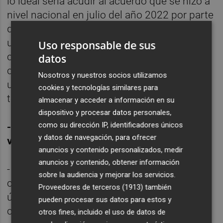
lo ideal sería acudir al acuerdo que se hizo a
nivel nacional en julio del año 2022 por parte
del Ministerio de Derechos Sociales, que era
un periodo que llegaba hasta el año 2029
Uso responsable de sus
con incorporación de personal año a año y
datos
creo que permite cubrir esos requisitos de
Nosotros y nuestros socios utilizamos
una manera más adecuada de lo que
cookies y tecnologías similares para
tenemos ahora mismo.
almacenar y acceder a información en su
dispositivo y procesar datos personales,
como su dirección IP, identificadores únicos
- ¿Qué proponen modificar del modelo
y datos de navegación, para ofrecer
vigente?
anuncios y contenido personalizados, medir
anuncios y contenido, obtener información
- El modelo tiene que ser sostenible y
sobre la audiencia y mejorar los servicios.
consensuado. Por ejemplo, en la propuesta
Proveedores de terceros (1913)
también
última no se recogieron, por ejemplo, los
pueden procesar sus datos para estos y
centros específicos para atención a
otros fines, incluido el uso de datos de