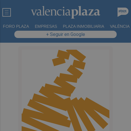
FORO PLAZA
EMPRESAS
PLAZA INMOBILIARIA
VALÈNCIA
+ Seguir en Google