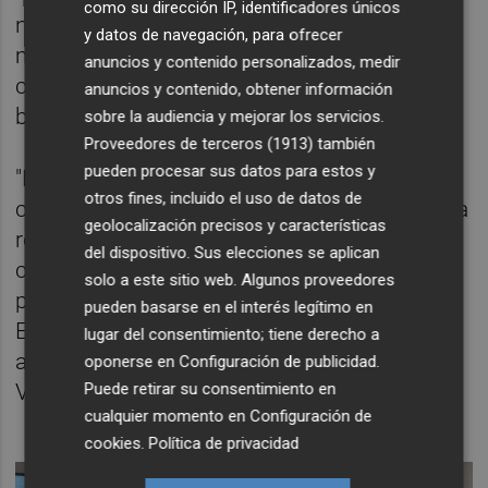
como su dirección IP, identificadores únicos
núcleos de población, "por su proximidad al
y datos de navegación, para ofrecer
mar", contribuya a "que los niveles de
anuncios y contenido personalizados, medir
contaminación ambiental que hay en esos
anuncios y contenido, obtener información
barrios sean menores".
sobre la audiencia y mejorar los servicios.
Proveedores de terceros (1913)
también
pueden procesar sus datos para estos y
"Por tanto, también concurre esa
otros fines, incluido el uso de datos de
circunstancia", ha apostillado, a la vez que ha
geolocalización precisos y características
resaltado que junto a ella se ha tenido en
del dispositivo. Sus elecciones se aplican
cuenta "la necesidad de establecer una
solo a este sitio web. Algunos proveedores
perimetración de toda la Zona de Bajas
pueden basarse en el interés legítimo en
Emisiones" que fuera "muy amplia y que
lugar del consentimiento; tiene derecho a
abarcase lo máximo a toda la ciudad de
oponerse en
Configuración de publicidad
.
València".
Puede retirar su consentimiento en
cualquier momento en
Configuración de
cookies
.
Política de privacidad