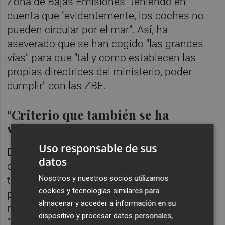
Zona de Bajas Emisiones" teniendo en
cuenta que "evidentemente, los coches no
pueden circular por el mar". Así, ha
aseverado que se han cogido "las grandes
vías" para que "tal y como establecen las
propias directrices del ministerio, poder
cumplir" con las ZBE.
"Criterio que también se ha
valorado"
Uso responsable de sus
El portavoz del ejecutivo municipal ha
datos
comentado que además, "un criterio que
Nosotros y nuestros socios utilizamos
también se ha valorado" ha sido "la
cookies y tecnologías similares para
proximidad de los poblados marítimos al
almacenar y acceder a información en su
mar". Caballero ha declarado que esto
dispositivo y procesar datos personales,
"permite que la brisa que entra" a esos