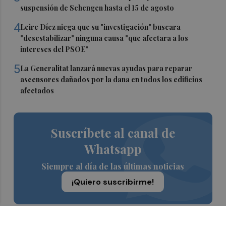
suspensión de Schengen hasta el 15 de agosto
4
Leire Díez niega que su "investigación" buscara
"desestabilizar" ninguna causa "que afectara a los
intereses del PSOE"
5
La Generalitat lanzará nuevas ayudas para reparar
ascensores dañados por la dana en todos los edificios
afectados
Suscríbete al canal de
Whatsapp
Siempre al día de las últimas noticias
¡Quiero suscribirme!