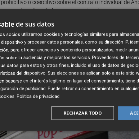
prohibitivo o coercitivo sobre el contrato individual de Án
o se puede aplicar de forma retroactiva ni tampoco se
 aplicación.
able de sus datos
os socios utilizamos cookies y tecnologías similares para almacena
ntencia no entrara a valorar, por "no ser de relevancia para 
dispositivo y procesar datos personales, como su dirección IP, iden
ander lo pusiera en marcha el mismo 6 de junio de 2017 la
ción, para ofrecer anuncios y contenido personalizados, medir anun
yes Calderón y José Estévez
. Según la defensa de Ron
n sobre la audiencia y mejorar los servicios.
Proveedores de tercer
n la desestabilización y anómalo cambio de presidencia"
s datos para estos y otros fines, incluido el uso de datos de geolo
 considerada nula por "falta de competencia" de la jueza p
rísticas del dispositivo. Sus elecciones se aplican solo a este sitio
uez predeterminado por la ley. Cree que se ha declarado c
 basarse en el interés legítimo en lugar del consentimiento; tiene 
expresidente de la entidad "múltiples acciones" cuando ya 
guración de publicidad
. Puede retirar su consentimiento en cualqu
cookies
.
Política de privacidad
RECHAZAR TODO
ACE