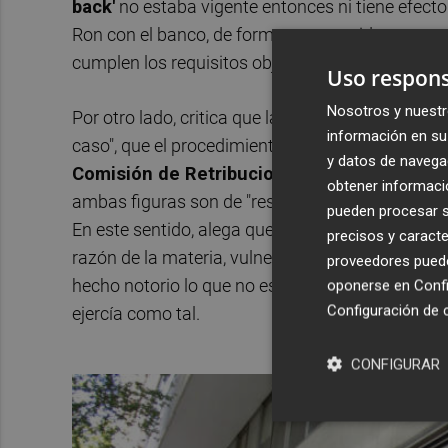
back'
no estaba vigente entonces ni tiene efecto 
Ron con el banco, de forma que considera que n
cumplen los requisitos objetivos que requiere su
Uso respons
Nosotros y nuestr
Por otro lado, critica que la jueza que dicta la se
información en su 
caso", que el procedimiento iniciado por el Sant
y datos de navega
Comisión de Retribuciones formada por Re
obtener informació
ambas figuras son de "reseñable protagonismo e
pueden procesar su
En este sentido, alega que la sentencia debe ser
precisos y caracte
razón de la materia, vulnerando el derecho al j
proveedores pueden
hecho notorio lo que no es y se ha atribuido al 
oponerse en
Confi
Configuración de 
ejercía como tal.
CONFIGURAR