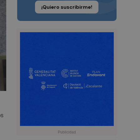
¡Quiero suscribirme!
os