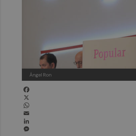
Ángel Ron
Facebook
X
WhatsApp
Email
LinkedIn
Messenger