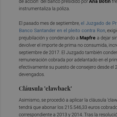
de acción" del banco presidido por
Ana Botín
fre
instrumentaliza la póliza.
El pasado mes de septiembre,
el Juzgado de Pr
Banco Santander en el pleito contra Ron
, exi
prejubilación y condenando a
Mapfre
a dejar si
devolver el importe de prima no consumida, incr
septiembre de 2017. El Juzgado también conden
remuneración cobrada por adelantado en el pri
efectivamente su puesto de consejero desde el 20
devengados.
Cláusula 'clawback'
Asimismo, se procedió a aplicar la cláusula 'cla
tendrá que abonar los 215.546,33 euros cobrados
correspondiente a 2013 y 2014. Tras la resolució