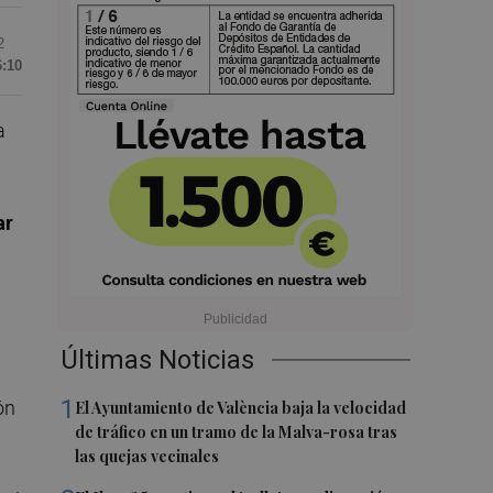
2
6:10
a
ar
Últimas Noticias
1
ón
El Ayuntamiento de València baja la velocidad
de tráfico en un tramo de la Malva-rosa tras
las quejas vecinales