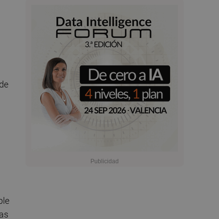
 de
ble
las