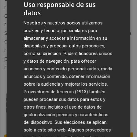
Uso responsable de sus
mercado y buscamos empresas
datos
especialistas en cada punto que gestionen
Nosotros y nuestros socios utilizamos
residencias o pisos y les proponemos
cookies y tecnologías similares para
sumarse. La mayoría accede porque a través
almacenar y acceder a información en su
de Erasmus Play tienen mayor visibilidad y
dispositivo y procesar datos personales,
reservas, especialmente si son gestoras
como su dirección IP, identificadores únicos
pequeñas, ya que nosotros movemos
y datos de navegación, para ofrecer
mucho tráfico", remarca el emprendedor.
anuncios y contenido personalizados, medir
anuncios y contenido, obtener información
sobre la audiencia y mejorar los servicios.
Proveedores de terceros (1913)
también
pueden procesar sus datos para estos y
otros fines, incluido el uso de datos de
geolocalización precisos y características
del dispositivo. Sus elecciones se aplican
solo a este sitio web. Algunos proveedores