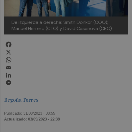
De izquierda a derecha: Smith Donkor (COO);
Manuel Herrero (CTO) y David Casanova (CEO)
Facebook
X
WhatsApp
Email
LinkedIn
Messenger
Begoña Torres
Publicado: 31/08/2023 ·
08:55
Actualizado: 03/09/2023 · 22:38