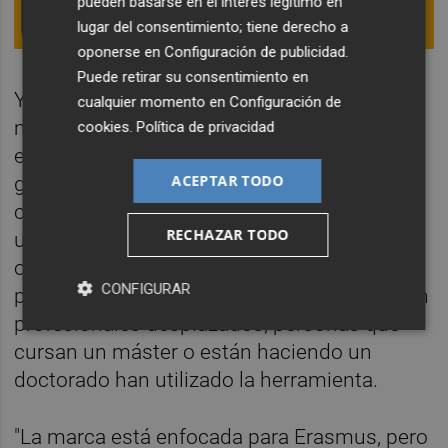
pueden basarse en el interés legítimo en
lugar del consentimiento; tiene derecho a
oponerse en
Configuración de publicidad
.
Puede retirar su consentimiento en
Y es que solo el pasado año, la compañía
cualquier momento en
Configuración de
movió a cerca de 3 millones de usuarios y
cookies
.
Política de privacidad
este año espera alcanzar los 4 millones
ACEPTAR TODO
gracias a que, también, cuenta con
convenios de colaboración con varias
RECHAZAR TODO
universidades como la de Jaén, Roma, Paris
o la de Navarra, entre otras. Aunque está
CONFIGURAR
pensada para estudiantes Erasmus, también
profesionales desplazados, personas que
cursan un máster o están haciendo un
doctorado han utilizado la herramienta.
"La marca está enfocada para Erasmus, pero