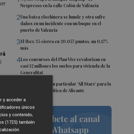
ser
Nespresso en la calle Colón de València
2
Una batea clochinera se hunde y otra sufre
daños en un incidente con un buque en el
puerto de Valencia
3
El Ibex 35 cierra en 20.057 puntos, un 0,17%
más
rá
4
Los concursos del Plan Vive revalorizan en
l
casi 12 millones los suelos para vivienda de la
Generalitat
5
El PSPV ultima su particular 'All Stars' para la
as
Conferencia Política de Alicante
r y acceder a
tificadores únicos
cios y contenido,
Suscríbete al canal
l
os (1725)
también
de Whatsapp
calización