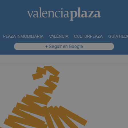
PLAZA INMOBILIARIA
VALÈNCIA
CULTURPLAZA
GUÍA HED
+ Seguir en Google