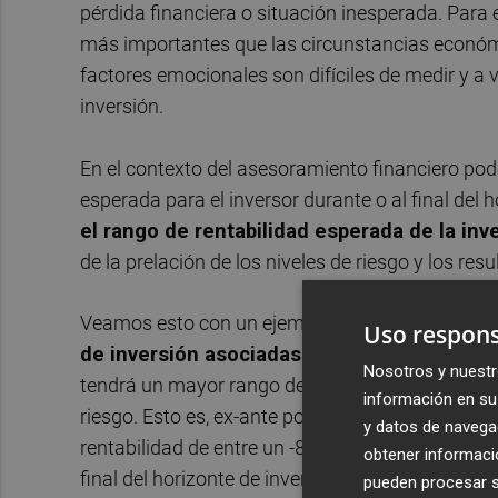
pérdida financiera o situación inesperada. Para 
más importantes que las circunstancias económi
factores emocionales son difíciles de medir y a
inversión.
En el contexto del asesoramiento financiero pod
esperada para el inversor durante o al final del h
el rango de rentabilidad esperada de la inv
de la prelación de los niveles de riesgo y los res
Veamos esto con un ejemplo.
Consideremos do
Uso respons
de inversión asociadas: conservadora y di
Nosotros y nuestr
tendrá un mayor rango de rentabilidad esperada
información en su 
riesgo. Esto es, ex-ante podríamos esperar en el
y datos de navega
rentabilidad de entre un -8% y +16%, y para la c
obtener informació
final del horizonte de inversión (después de un 
pueden procesar su