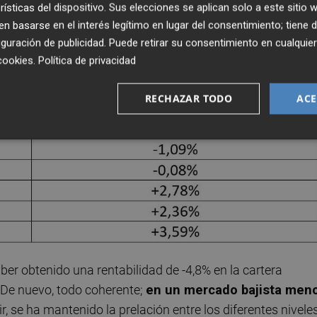
entabilidad cierta, es decir ex-post la rentabilidad es
rísticas del dispositivo. Sus elecciones se aplican solo a este sitio
 basarse en el interés legítimo en lugar del consentimiento; tiene 
rrojado por ejemplo una rentabilidad del +6,4% y la
guración de publicidad
. Puede retirar su consentimiento en cualqu
erente, a mayor riesgo asumido, mayor rentabilidad obten
cookies
.
Política de privacidad
RECHAZAR TODO
ACE
er obtenido una rentabilidad de -4,8% en la cartera
 De nuevo, todo coherente;
en un mercado bajista men
r, se ha mantenido la prelación entre los diferentes nivele