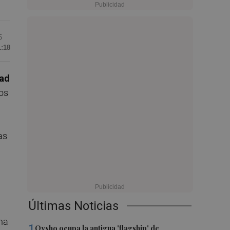
5
1:18
dad
tos
as
Últimas Noticias
una
1
Oysho ocupa la antigua 'flagship' de