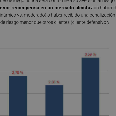
 desde luego nunca será conforme a su aversión al riesgo.
menor recompensa en un mercado alcista
aún habien
dinámico vs. moderado) o haber recibido una penalización
l de riesgo menor que otros clientes (cliente defensivo y