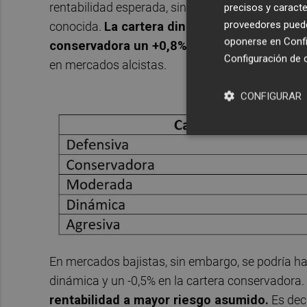
rentabilidad esperada, sino se calcula como una r
precisos y caracte
proveedores pueden
conocida.
La cartera dinámica podría haber a
oponerse en
Confi
conservadora un +0,8%
. Hasta aquí todo coh
Configuración de 
en mercados alcistas.
CONFIGURAR
En mercados bajistas, sin embargo, se podría hab
dinámica y un -0,5% en la cartera conservadora.
rentabilidad a mayor riesgo asumido.
Es deci