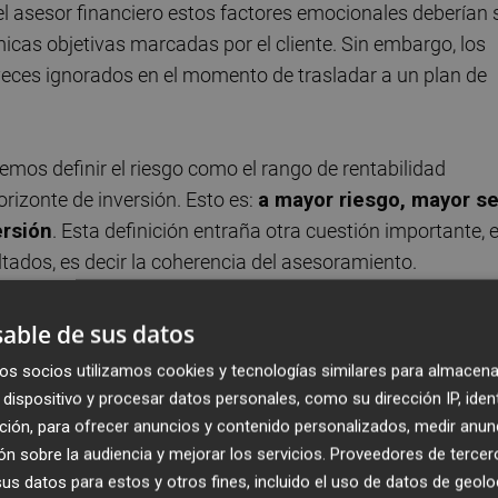
el asesor financiero estos factores emocionales deberían 
cas objetivas marcadas por el cliente. Sin embargo, los
 veces ignorados en el momento de trasladar a un plan de
emos definir el riesgo como el rango de rentabilidad
orizonte de inversión. Esto es:
a mayor riesgo, mayor se
ersión
. Esta definición entraña otra cuestión importante, e
ultados, es decir la coherencia del asesoramiento.
s perfiles de menor a mayor riesgo con dos carter
able de sus datos
námica
. La cartera dinámica que es la de mayor riesgo,
os socios utilizamos cookies y tecnologías similares para almacena
 que la cartera conservadora que es la cartera de menor
dispositivo y procesar datos personales, como su dirección IP, iden
 plazo de un año, para la cartera dinámica un rango de
ción, para ofrecer anuncios y contenido personalizados, medir anun
artera conservadora un rango de -1,6% y 3,2%. Ahora bien, a
n sobre la audiencia y mejorar los servicios.
Proveedores de tercer
año), la rentabilidad ya no se estima mediante un rango de
s datos para estos y otros fines, incluido el uso de datos de geolo