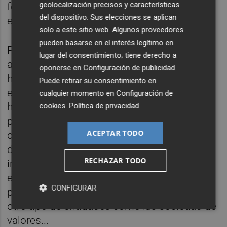
geolocalización precisos y características
formación financiera de la sociedad
del dispositivo. Sus elecciones se aplican
española.
solo a este sitio web. Algunos proveedores
pueden basarse en el interés legítimo en
Por otra parte, no parece lógico que para la
lugar del consentimiento; tiene derecho a
autorización y registro de cualquier EAFI
oponerse en
Configuración de publicidad
.
haya que pasar todos los controles que
Puede retirar su consentimiento en
exige la
CNMV
, de experiencia, formación,
cualquier momento en
Configuración de
honorabilidad..., y luego no exista la
cookies
.
Política de privacidad
posibilidad de tener agentes con los
ACEPTAR TODO
controles que consideren necesarios, lo que
dificulta enormemente el crecimiento e
RECHAZAR TODO
incluso la viabilidad de muchas de estas
entidades y, sobre todo, cuando se está
CONFIGURAR
produciendo un agravio comparativo con
otro tipo de entidades como las sociedad de
valores...