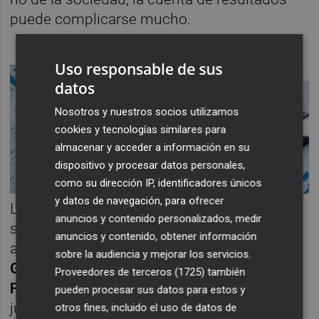
puede complicarse mucho.
Uso responsable de sus
datos
Nosotros y nuestros socios utilizamos
cookies y tecnologías similares para
almacenar y acceder a información en su
dispositivo y procesar datos personales,
como su dirección IP, identificadores únicos
y datos de navegación, para ofrecer
Las EAFIs en general están prestando un
anuncios y contenido personalizados, medir
servicio a los clientes con un grado de
anuncios y contenido, obtener información
aceptación muy elevado. Y como dijo
David
sobre la audiencia y mejorar los servicios.
Gassó
, presidente de
EAF Asesores
Proveedores de terceros (1725)
también
Financieros
, las EAFIs están llamadas a
pueden procesar sus datos para estos y
jugar un papel fundamental para mejorar la
otros fines, incluido el uso de datos de