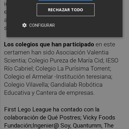
innovación basado en la utilización de la
RECHAZAR TODO
energía sostenible que tienen que presentar
a los jueces para obtener un feedback y
CONFIGURAR
seguir con el desarrollándolo.
Los colegios que han participado
en este
certamen han sido Asociación Valentia
Scientia; Colegio Pureza de María Cid; IESO
Río Cabriel; Colegio La Purísima Torrent;
Colegio el Armelar -Institución teresiana;
Colegio Vilavella; Gandialab Robótica
Educativa y Cantera de empresas.
First Lego League ha contado con la
colaboración de Qué Postres; Vicky Foods
Fundación;Ingenier@ Soy, Quantumm, The