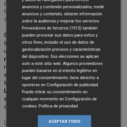
perspectivas y acercamiento a la ciencia y la
anuncios y contenido personalizados, medir
tecnología, mediante la resolución de un
anuncios y contenido, obtener información
desafío estrechamente ligado a la realidad.
sobre la audiencia y mejorar los servicios.
Proveedores de terceros (1913)
también
El reto consta de tres partes que son
pueden procesar sus datos para estos y
otros fines, incluido el uso de datos de
la
realización de un proyecto científico
con
geolocalización precisos y características
una solución innovadora, la
competición de
del dispositivo. Sus elecciones se aplican
robot
s
, en la que cada equipo construye un
solo a este sitio web. Algunos proveedores
robot de Lego para resolver las misiones que
pueden basarse en el interés legítimo en
se presentan en una partida contrarreloj, y
lugar del consentimiento; tiene derecho a
la
presentación de valores First Lego
oponerse en
Configuración de publicidad
.
League
(nosotros trabajamos, nosotros
Puede retirar su consentimiento en
enseñamos lo que trabajamos y somos
cualquier momento en
Configuración de
conscientes de cómo lo hacemos)
cookies
.
Política de privacidad
ACEPTAR TODO
Los grupos trabajan en un proyecto de