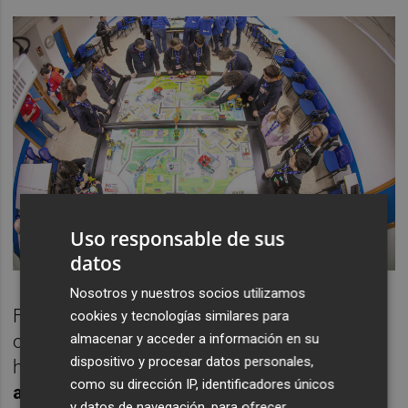
Uso responsable de sus
datos
Nosotros y nuestros socios utilizamos
First Lego League tiene como principal
cookies y tecnologías similares para
almacenar y acceder a información en su
objetivo que esta experiencia sea algo que
dispositivo y procesar datos personales,
haga
crecer la motivación por el
como su dirección IP, identificadores únicos
aprendizaje
, y que además mejore las
y datos de navegación, para ofrecer