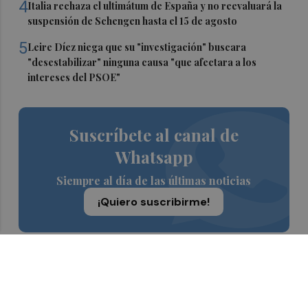
4
Italia rechaza el ultimátum de España y no reevaluará la
suspensión de Schengen hasta el 15 de agosto
5
Leire Díez niega que su "investigación" buscara
"desestabilizar" ninguna causa "que afectara a los
intereses del PSOE"
Suscríbete al canal de
Whatsapp
Siempre al día de las últimas noticias
¡Quiero suscribirme!