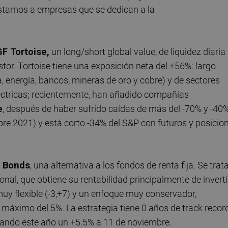
réstamos a empresas que se dedican a la
GF Tortoise,
un long/short global value, de liquidez diaria
tor. Tortoise tiene una exposición neta del +56%: largo
a, energía, bancos, mineras de oro y cobre) y de sectores
léctricas; recientemente, han añadido compañías
e
, después de haber sufrido caídas de más del -70% y -40
e 2021) y está corto -34% del S&P con futuros y posicio
 Bonds
, una alternativa a los fondos de renta fija. Se trat
onal, que obtiene su rentabilidad principalmente de inverti
y flexible (-3,+7) y un enfoque muy conservador,
 máximo del 5%. La estrategia tiene 0 años de track recor
evando este año un +5.5% a 11 de noviembre.