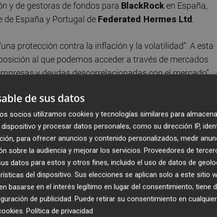
ón y de gestoras de fondos para
BlackRock
en España,
le de España y Portugal de
Federated Hermes Ltd
.
a protección contra la inflación y la volatilidad”. A esta
exposición al que podemos acceder a través de mercados
 empresas y deudas descorrelacionadas con el mercado”.
able de sus datos
os socios utilizamos cookies y tecnologías similares para almacena
 inversión alternativa Gonzalo Thomé, director de ventas
dispositivo y procesar datos personales, como su dirección IP, iden
atam de
Liontrust AM
; y Daniel Pingarrón, senior sales
ción, para ofrecer anuncios y contenido personalizados, medir anun
ad para diversificar carteras es el motivo por el que los
n sobre la audiencia y mejorar los servicios.
Proveedores de tercer
arrón ha subrayado que “estos años son una oportunidad pa
s datos para estos y otros fines, incluido el uso de datos de geolo
rísticas del dispositivo. Sus elecciones se aplican solo a este sitio
as, dado el previsible incremento de la volatilidad”.
 basarse en el interés legítimo en lugar del consentimiento; tiene 
guración de publicidad
. Puede retirar su consentimiento en cualqu
rtos de Federated Hermes Ltd. y Natixis IM ponen el foco
cookies
.
Política de privacidad