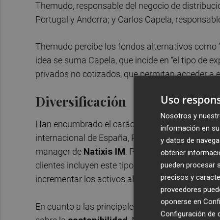
Themudo, responsable del negocio de distribuci
Portugal y Andorra; y Carlos Capela, responsab
Themudo percibe los fondos alternativos como “un
idea se suma Capela, que incide en “el tipo de 
privados no cotizados, que permitan acceder a
Uso respons
Diversificación
Nosotros y nuestr
Han encumbrado el carácter diversificador de la
información en su 
internacional de España, Portugal, Andorra y L
y datos de navega
manager de
Natixis IM
. Para Thomé, “la capacid
obtener informació
clientes incluyen este tipo de activos”; y Ping
pueden procesar su
precisos y caracte
incrementar los activos alternativos de las carter
proveedores pueden
oponerse en
Confi
En cuanto a las principales tendencias, los expe
Configuración de 