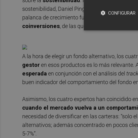
sobre la
sostenibilidad
. Mientras que Carlos C
sostenibilidad, Daniel Pingarrón señala las infr
CONFIGURAR
palanca de crecimiento futuro. Por su parte, A
coinversiones
, de las que ha destacado como p
A la hora de elegir un fondo alternativo, los cu
gestor
en esos productos es lo más relevante. 
esperada
en conjunción con el análisis del
trac
buen indicador del comportamiento del fondo en
Asimismo, los cuatro expertos han coincidido e
cuando el mercado vuelva a un comportami
necesidad de diversificar en las carteras: “solo e
alternativos; además concentrado en pocos clien
5-7%”.