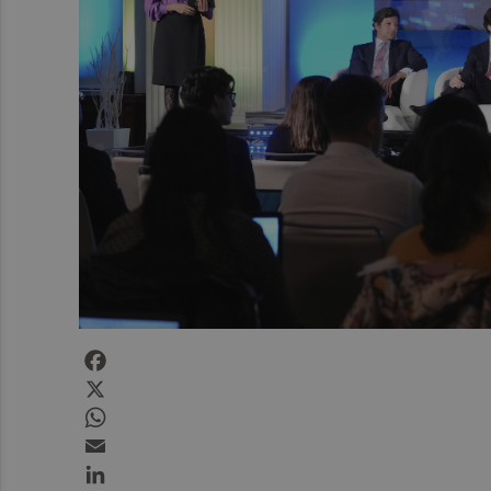
Facebook
X
WhatsApp
Email
LinkedIn