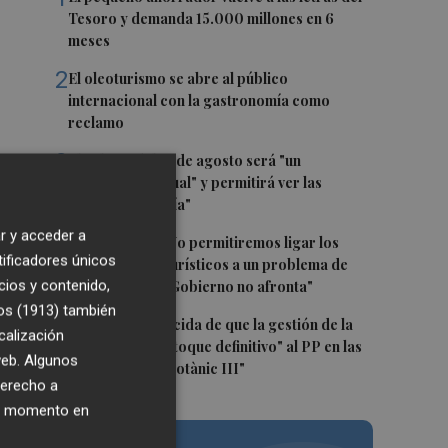
Tesoro y demanda 15.000 millones en 6
meses
2
El oleoturismo se abre al público
internacional con la gastronomía como
reclamo
3
El eclipse del 12 de agosto será "un
espectáculo visual" y permitirá ver las
perseidas "de día"
r y acceder a
4
Marián Cano: "No permitiremos ligar los
tificadores únicos
apartamentos turísticos a un problema de
cios y contenido,
vivienda que el Gobierno no afronta"
os (1913)
también
5
Morant, convencida de que la gestión de la
ra
calización
dana será "el estoque definitivo" al PP en las
 web. Algunos
urnas: "Habrá Botànic III"
derecho a
ier momento en