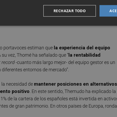
apela encuentra valor en los mercados privados ligados a 
aestructuras ligadas a las energías renovables como una
RECHAZAR TODO
ACE
ndré Themudo de BlackRock ve una oportunidad en las
rincipal ventaja el ahorro de comisiones.
atro portavoces estiman que
la experiencia del equipo
A su vez, Thomé ha señalado que “
la rentabilidad
k record
-cuanto más largo mejor- del equipo gestor es un
 diferentes entornos de mercado”.
n la necesidad de
mantener posiciones en alternativos
ento positivo
. En este sentido, Themudo ha explicado la
l 1% de la cartera de los españoles está invertida en activo
tes de gran patrimonio. En otros países de Europa, ronda