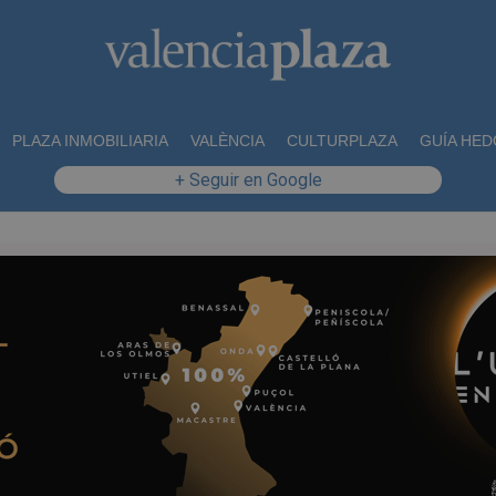
PLAZA INMOBILIARIA
VALÈNCIA
CULTURPLAZA
GUÍA HED
+ Seguir en Google