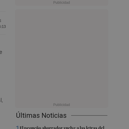
4
3:13
e
l,
Últimas Noticias
1
El pequeño ahorrador vuelve a las letras del