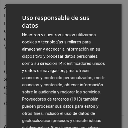
A su juicio, los farmacéuticos pueden
reforzar la lucha contra la Covid-19 del
Uso responsable de sus
mismo modo que realizan otras pruebas,
datos
como las de detección de glucosa,
Nosotros y nuestros socios utilizamos
colesterol, triglicéridos, autodiagnóstico de
cookies y tecnologías similares para
VIH o embarazo.
almacenar y acceder a información en su
dispositivo y procesar datos personales,
Esquerra Unida cree que de este modo se
como su dirección IP, identificadores únicos
consigue un inmediato refuerzo de personal
y datos de navegación, para ofrecer
anuncios y contenido personalizados, medir
altamente cualificado para realizar tareas de
anuncios y contenido, obtener información
control de esta pandemia. Un recurso
sobre la audiencia y mejorar los servicios.
"demasiado valioso como para ser
Proveedores de terceros (1913)
también
desaprovechado en estos momentos".
pueden procesar sus datos para estos y
otros fines, incluido el uso de datos de
geolocalización precisos y características
ARCHIVADO EN
PCR
CORONAVIRUS
FARMACIAS
del dispositivo. Sus elecciones se aplican