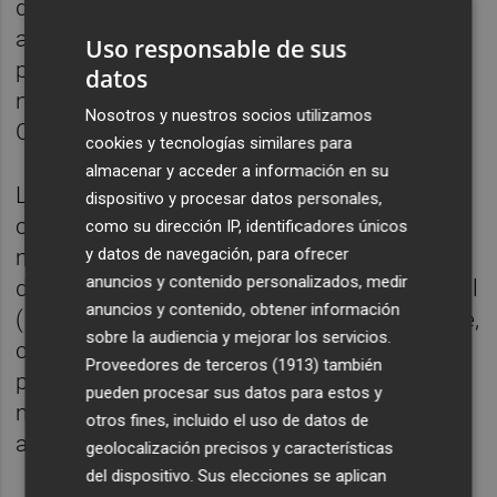
de ejercicio vigoroso a la semana. Los
autores señalan que estos resultados son
Uso responsable de sus
probablemente mejores que las medias
datos
nacionales debido al estilo de vida activo de
Nosotros y nuestros socios utilizamos
Colorado.
cookies y tecnologías similares para
almacenar y acceder a información en su
Los investigadores analizaron dos medidas
dispositivo y procesar datos personales,
clave del envejecimiento cardiaco y
como su dirección IP, identificadores únicos
y datos de navegación, para ofrecer
metabólico: el colesterol total/lipoproteínas
anuncios y contenido personalizados, medir
de alta densidad y el índice de masa corporal
anuncios y contenido, obtener información
(IMC). El estudio concluyó que, básicamente,
sobre la audiencia y mejorar los servicios.
cuanto más sentado se estaba, más viejo se
Proveedores de terceros (1913)
también
parecía. Y añadir un poco de actividad
pueden procesar sus datos para estos y
moderada a un largo día de estar sentado
otros fines, incluido el uso de datos de
apenas amortiguaba estos efectos.
geolocalización precisos y características
del dispositivo. Sus elecciones se aplican