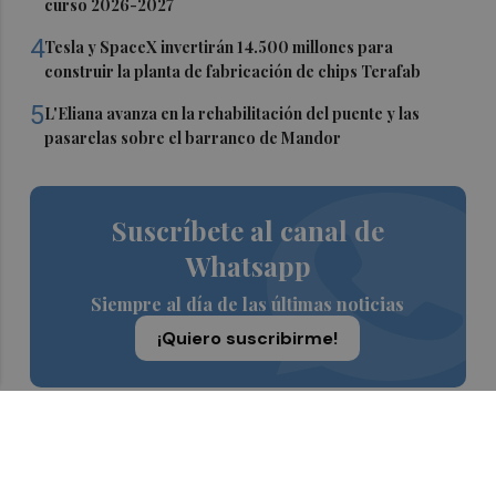
curso 2026-2027
4
Tesla y SpaceX invertirán 14.500 millones para
construir la planta de fabricación de chips Terafab
5
L'Eliana avanza en la rehabilitación del puente y las
pasarelas sobre el barranco de Mandor
Suscríbete al canal de
Whatsapp
Siempre al día de las últimas noticias
¡Quiero suscribirme!