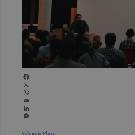
Facebook
X
WhatsApp
Email
LinkedIn
Messenger
Valencia Plaza