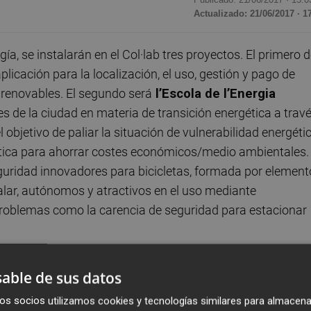
Actualizado: 21/06/2017 · 1
a, se instalarán en el Col·lab tres proyectos. El primero 
plicación para la localización, el uso, gestión y pago de
 renovables. El segundo será
l’
Escola de l’Energia
es de la ciudad en materia de transición energética a trav
l objetivo de paliar la situación de vulnerabilidad energéti
gética para ahorrar costes económicos/medio ambientales.
eguridad innovadores para bicicletas, formada por elemen
talar, autónomos y atractivos en el uso mediante
 problemas como la carencia de seguridad para estacionar
un lado a
Pixels XL, Therapy & Didactic Program
, una
able de sus datos
erapias destinadas a personas mayores de 65 años y con
os socios utilizamos cookies y tecnologías similares para almacena
res, con un enfoque inclusivo, y también con fines