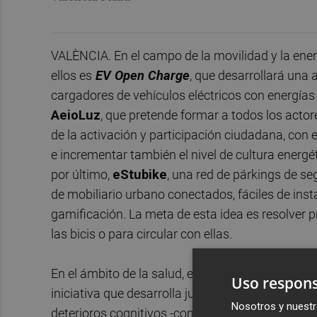
VALÈNCIA. En el campo de la movilidad y la energí
ellos es
EV Open Charge
, que desarrollará una a
cargadores de vehículos eléctricos con energías
AeioLuz
, que pretende formar a todos los actor
de la activación y participación ciudadana, con e
e incrementar también el nivel de cultura ener
por último,
eStubike
, una red de párkings de s
de mobiliario urbano conectados, fáciles de ins
gamificación. La meta de esta idea es resolver
las bicis o para circular con ellas.
En el ámbito de la salud, el Col·lab acogerá por 
Uso respons
iniciativa que desarrolla juegos educativos y t
Nosotros y nuestr
deterioros cognitivos -como Alzheimer-, a escola