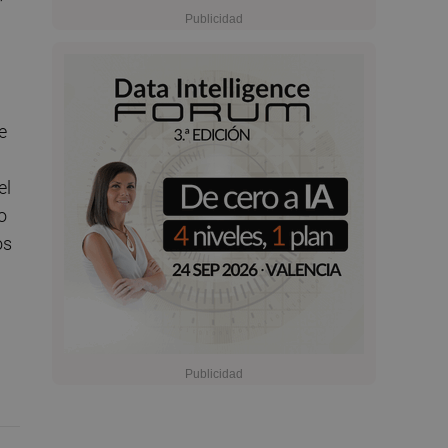
e
el
o
os