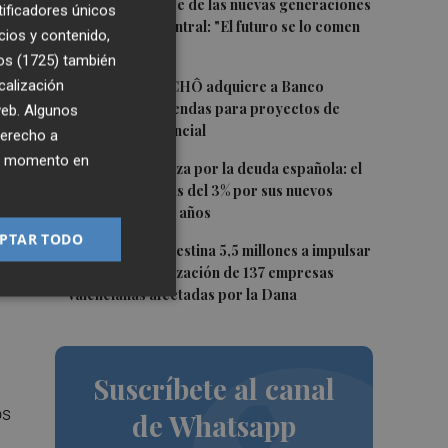
2
La incertidumbre de las nuevas generaciones
tificadores únicos
del Mercado Central: "El futuro se lo comen
cios y contenido,
los turistas"
os (1725)
también
3
calización
La Socimi tuTECHÔ adquiere a Banco
Sabadell 23 viviendas para proyectos de
 web. Algunos
inclusión residencial
derecho a
ier momento en
4
Crece la confianza por la deuda española: el
,
Tesoro paga más del 3% por sus nuevos
bonos a 5, 7 y 10 años
e
PTAR TODO
5
La Generalitat destina 5,5 millones a impulsar
la internacionalización de 137 empresas
valencianas afectadas por la Dana
Suscríbete al canal
os
de Whatsapp