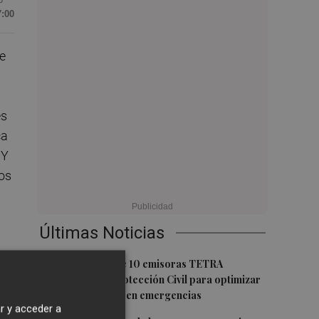
7:00
de
és
ca
 Y
tos
Últimas Noticias
1
Bétera adquiere 10 emisoras TETRA
destinadas a Protección Civil para optimizar
la coordinación en emergencias
r y acceder a