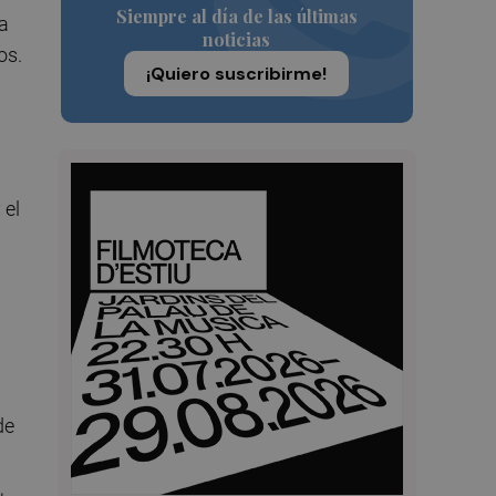
Siempre al día de las últimas
ra
noticias
os.
¡Quiero suscribirme!
 el
de
,