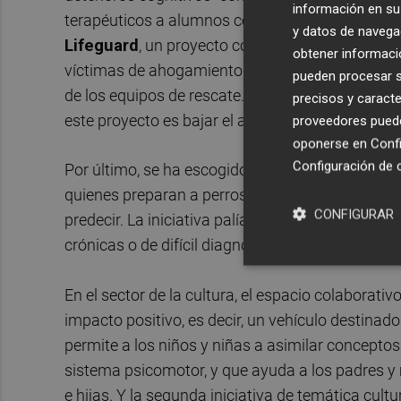
información en su 
terapéuticos a alumnos con TEA y TDAH. Por otro
y datos de navega
Lifeguard
, un proyecto con drones de salvament
obtener informació
víctimas de ahogamientos y proporcionan un obje
pueden procesar su
de los equipos de rescate. Además también llevan
precisos y caracte
este proyecto es bajar el alto índice de persona
proveedores pueden
oponerse en
Confi
Configuración de 
Por último, se ha escogido en el campo de la s
quienes preparan a perros de asistencia a enfer
CONFIGURAR
predecir. La iniciativa palía situaciones de in
crónicas o de difícil diagnóstico.
En el sector de la cultura, el espacio colaborat
impacto positivo, es decir, un vehículo destinado
permite a los niños y niñas a asimilar conceptos
sistema psicomotor, y que ayuda a los padres y 
e hijas. Y la segunda iniciativa de temática cultu