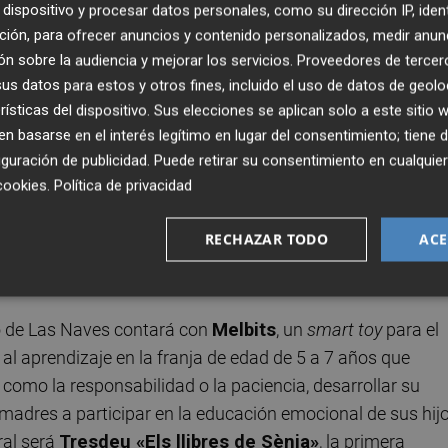
dispositivo y procesar datos personales, como su dirección IP, iden
 lado también se instalará en el Col·lab:
Auxdron
ción, para ofrecer anuncios y contenido personalizados, medir anun
o para las playas, que llegan los primeros para auxiliar a
n sobre la audiencia y mejorar los servicios.
Proveedores de tercer
to de flotabilidad que permite aguantar hasta la llegada
s datos para estos y otros fines, incluido el uso de datos de geolo
 a cabo tareas de vigilancia y prevención. El objetivo de
rísticas del dispositivo. Sus elecciones se aplican solo a este sitio
s ahogadas en el Mediterráneo.
 basarse en el interés legítimo en lugar del consentimiento; tiene 
guración de publicidad
. Puede retirar su consentimiento en cualqu
cookies
.
Política de privacidad
alud, a los emprendedores y emprendedoras de
Prevencan
medades crónicas que generan crisis o ataques difíciles d
RECHAZAR TODO
ACE
seguridad sanitaria en personas que padecen enfermedades
ivo de Las Naves contará con
Melbits
, un
smart toy
para el
 al aprendizaje en la franja de edad de 5 a 7 años que
 como la responsabilidad o la paciencia, desarrollar su
madres a participar en la educación emocional de sus hij
ral será
Tresdeu «Els llibres de Sènia»
, la primera