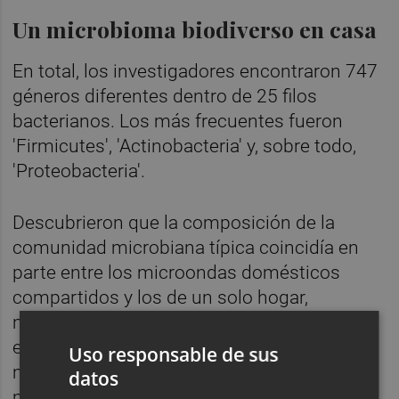
Un microbioma biodiverso en casa
En total, los investigadores encontraron 747
géneros diferentes dentro de 25 filos
bacterianos. Los más frecuentes fueron
'Firmicutes', 'Actinobacteria' y, sobre todo,
'Proteobacteria'.
Descubrieron que la composición de la
comunidad microbiana típica coincidía en
parte entre los microondas domésticos
compartidos y los de un solo hogar,
mientras que los microondas de laboratorio
eran bastante diferentes. La diversidad era
Uso responsable de sus
menor en los microondas domésticos y
datos
mayor en los de laboratorio.