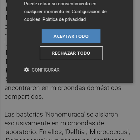
'Brevibacterium', 'Brevundimonas',
Puede retirar su consentimiento en
'Dermacoccus', 'Klebsiella', 'Pantoea',
cualquier momento en
Configuración de
'Pseudoxanthomonas' y 'Rhizobium' solo se
cookies
.
Política de privacidad
encontraron en microondas domésticos;
mientras que 'Arthrobacter', 'Enterobacter',
ACEPTAR TODO
'Janibacter', 'Methylobacterium',
'Neobacillus', 'Nocardioides',
RECHAZAR TODO
'Novosphingobium', 'Paenibacillus',
'Peribacillus', 'Planococcus', 'Rothia',
CONFIGURAR
'Sporosarcina' y 'Terribacillus' solo se
encontraron en microondas domésticos
compartidos.
Las bacterias 'Nonomuraea' se aislaron
exclusivamente en microondas de
laboratorio. En ellos, 'Delftia', 'Micrococcus',