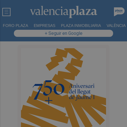
FORO PLAZA
EMPRESAS
PLAZA INMOBILIARIA
VALÈNCIA
+ Seguir en Google