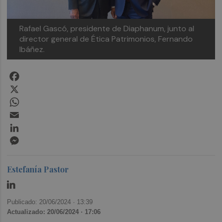
Rafael Gascó, presidente de Diaphanum, junto al
director general de Ética Patrimonios, Fernando
Ibáñez.
Facebook
X
WhatsApp
Email
LinkedIn
Messenger
Estefanía Pastor
Publicado: 20/06/2024 ·
13:39
Actualizado: 20/06/2024 · 17:06