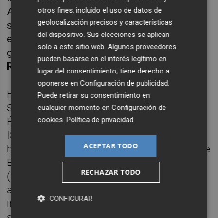
otros fines, incluido el uso de datos de
Además, la experiencia de Ética en
geolocalización precisos y características
sostenibilidad nos va a permitir acceder a
del dispositivo. Sus elecciones se aplican
este tipo de inversores y mejorar la propia
solo a este sitio web. Algunos proveedores
gobernanza de nuestra compañía”, señala
pueden basarse en el interés legítimo en
Rafael Gascó
, presidente de Diaphanum.
lugar del consentimiento; tiene derecho a
oponerse en
Configuración de publicidad
.
Fundada en 2003 y pionera en Inversión
Puede retirar su consentimiento en
Socialmente Responsable (ISR) en España,
cualquier momento en
Configuración de
cookies
.
Política de privacidad
Ética Patrimonios forma parte del foro de
ISR español Spainsif, de cuya junta directiva
ACEPTAR TODO
ha formado parte, y es fundadora del Club de
Empresas Responsables y Sostenibles
RECHAZAR TODO
(CE/R+S) de la Comunitat Valenciana,
además de promotora de proyectos de
CONFIGURAR
impacto como Biohub VLC y asesora de
sociedades de coinversión como Zirkel