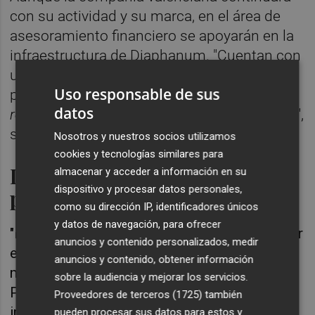
con su actividad y su marca, en el área de
asesoramiento financiero se apoyarán en la
infraestructura de Diaphanum. "Cuentan con
unos departamentos potentes de
Uso responsable de sus
planificación patrimonial, fiscal,
back office
o
datos
reporting
que nos permitirá seguir creciendo",
señala Ibáñez.
Nosotros y nuestros socios utilizamos
cookies y tecnologías similares para
Incorporar Valencia como
almacenar y acceder a información en su
dispositivo y procesar datos personales,
plaza
como su dirección IP, identificadores únicos
y datos de navegación, para ofrecer
"Este acuerdo es fruto de nuestra apuesta por
anuncios y contenido personalizados, medir
el crecimiento y el desarrollo de nuestro
anuncios y contenido, obtener información
modelo 100% independiente, que Ética
sobre la audiencia y mejorar los servicios.
Patrimonios comparte, en una zona tan
Proveedores de terceros (1725)
también
importante y cercana como Valencia.
pueden procesar sus datos para estos y