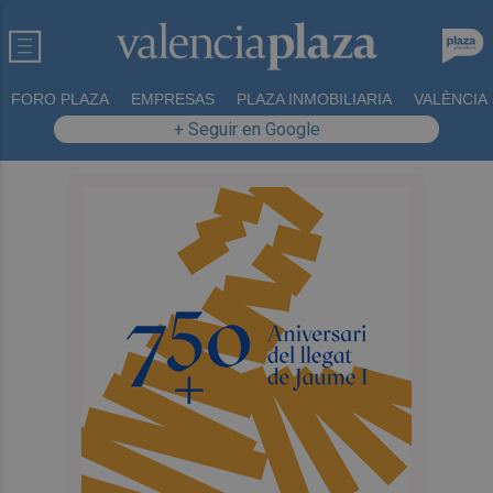
FORO PLAZA
EMPRESAS
PLAZA INMOBILIARIA
VALÈNCIA
+ Seguir en Google