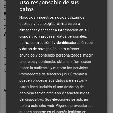
Uso responsable de sus
países, con momentos clave como la crisis
datos
en los Grandes Lagos en los campos de
Nosotros y nuestros socios utilizamos
refugiados del Zaire, el terromoto de
Haití
en
cookies y tecnologías similares para
2010 o los recientes brotes de ébola en
almacenar y acceder a información en su
África
.
dispositivo y procesar datos personales,
como su dirección IP, identificadores únicos
Según la entidad, en el año 2018 se han
y datos de navegación, para ofrecer
desarrollado 36 intervenciones de
anuncios y contenido personalizados, medir
anuncios y contenido, obtener información
emergencia y acción humanitaria en diez
sobre la audiencia y mejorar los servicios.
países.
Proveedores de terceros (1913)
también
pueden procesar sus datos para estos y
otros fines, incluido el uso de datos de
ARCHIVADO EN
FARMA
geolocalización precisos y características
del dispositivo. Sus elecciones se aplican
solo a este sitio web. Algunos proveedores
pueden basarse en el interés legítimo en