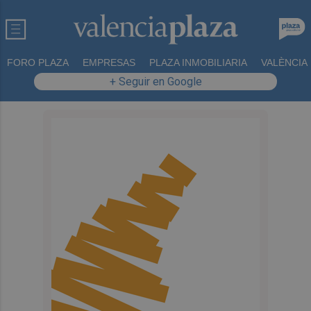
FORO PLAZA
EMPRESAS
PLAZA INMOBILIARIA
VALÈNCIA
+ Seguir en Google