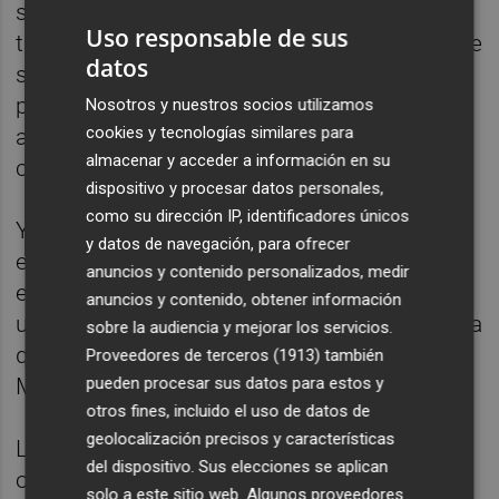
sido evaluadas "de forma exhaustiva y
Uso responsable de sus
transparente" y la Comisión ha verificado que
datos
se hubiera cumplido los hitos y objetivos
pertinentes de su plan de recuperación
Nosotros y nuestros socios utilizamos
cookies y tecnologías similares para
antes de efectuar los desembolsos
almacenar y acceder a información en su
correspondientes.
dispositivo y procesar datos personales,
como su dirección IP, identificadores únicos
Y aclaran que el plan de recuperación
y datos de navegación, para ofrecer
español no contiene ningún hito ni objetivo
anuncios y contenido personalizados, medir
en virtud del cual los fondos de la UE se
anuncios y contenido, obtener información
utilizaran para cubrir gastos de pensiones, ya
sobre la audiencia y mejorar los servicios.
que estos no son elegibles bajo el marco del
Proveedores de terceros (1913)
también
pueden procesar sus datos para estos y
Mecanismo de Recuperación y Resiliencia.
otros fines, incluido el uso de datos de
geolocalización precisos y características
Las explicaciones van en la línea de las que
del dispositivo. Sus elecciones se aplican
ofreció la semana pasada Fitto, responsable
solo a este sitio web. Algunos proveedores