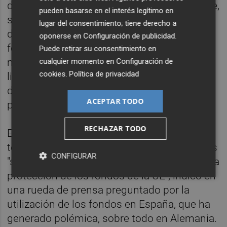
del fondo de recuperación, quien explicó que,
pueden basarse en el interés legítimo en
si bien el pago de pensiones y otras formas
lugar del consentimiento; tiene derecho a
de gasto corriente no son elegibles para
oponerse en
Configuración de publicidad
.
fondos de ese mecanismo, los Estados
Puede retirar su consentimiento en
miembros pueden usar temporalmente la
cualquier momento en
Configuración de
cookies
.
Política de privacidad
liquidez que proporcionan los desembolsos
del mismo para cubrir otros gastos
ACEPTAR TODO
presupuestarios.
RECHAZAR TODO
Este tipo de operaciones de gestión de
tesorería por parte de los Estados miembros
CONFIGURAR
"son temporales y no tienen impacto sobre la
protección de los fondos de la UE", indicó en
una rueda de prensa preguntado por la
utilización de los fondos en España, que ha
generado polémica, sobre todo en Alemania.