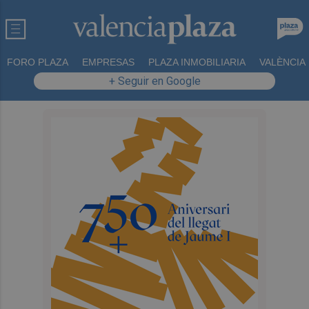
FORO PLAZA
EMPRESAS
PLAZA INMOBILIARIA
VALÈNCIA
+ Seguir en Google