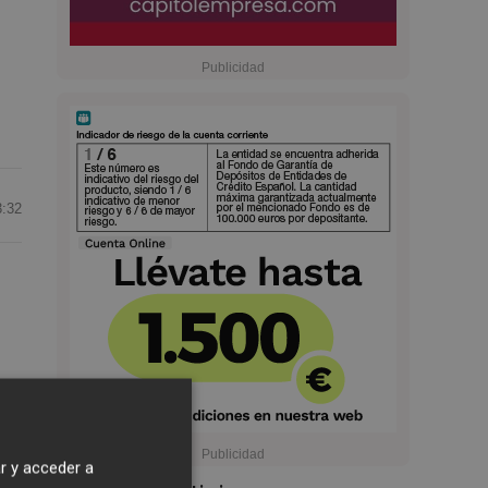
3:32
e
es
r y acceder a