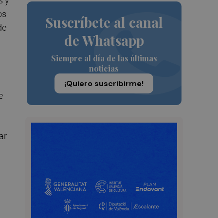
s y
os
Suscríbete al canal
de
de Whatsapp
Siempre al día de las últimas
noticias
¡Quiero suscribirme!
e
ar
s