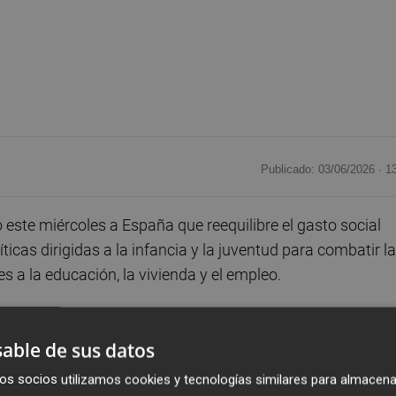
Publicado: 03/06/2026 ·
1
ste miércoles a España que reequilibre el gasto social
icas dirigidas a la infancia y la juventud para combatir la
es a la educación, la vivienda y el empleo.
ficas para España publicadas dentro del paquete de
able de sus datos
selas alerta de que más de uno de cada cuatro menores s
al en 2024, una situación que sitúa al país entre los peor
os socios utilizamos cookies y tecnologías similares para almacena