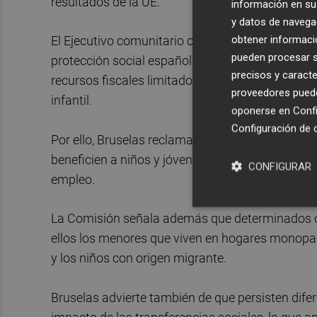
resultados de la UE.
información en su 
y datos de navega
obtener informació
El Ejecutivo comunitario considera que este pro
pueden procesar su
protección social español, entre ellas la distrib
precisos y caracte
recursos fiscales limitados y la escasa capacida
proveedores pueden
infantil.
oponerse en
Confi
Configuración de 
Por ello, Bruselas reclama al Gobierno que reori
beneficien a niños y jóvenes, especialmente en á
CONFIGURAR
empleo.
La Comisión señala además que determinados co
ellos los menores que viven en hogares monopar
y los niños con origen migrante.
Bruselas advierte también de que persisten dife