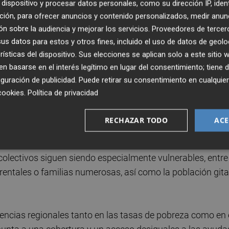
dispositivo y procesar datos personales, como su dirección IP, iden
ción, para ofrecer anuncios y contenido personalizados, medir anun
n sobre la audiencia y mejorar los servicios.
Proveedores de tercer
blema refleja "debilidades más amplias" del sistema de
s datos para estos y otros fines, incluido el uso de datos de geolo
ución del gasto social entre generaciones en un contexto de
rísticas del dispositivo. Sus elecciones se aplican solo a este sitio
d de las transferencias sociales para reducir la pobreza
 basarse en el interés legítimo en lugar del consentimiento; tiene 
guración de publicidad
. Puede retirar su consentimiento en cualqu
cookies
.
Política de privacidad
ente una mayor parte del gasto público hacia políticas que
mbitos como la educación, el acceso a la vivienda y el
RECHAZAR TODO
ACE
lectivos siguen siendo especialmente vulnerables, entre
entales o familias numerosas, así como la población git
rencias regionales tanto en las tasas de pobreza como en 