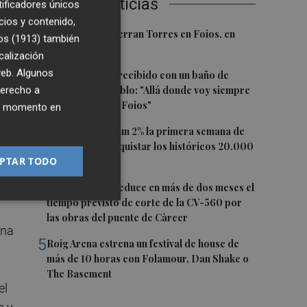
Últimas Noticias
tificadores únicos
cios y contenido,
1
El homenaje a Ferran Torres en Foios, en
os (1913)
también
imágenes
calización
 web. Algunos
2
Ferran Torres, recibido con un baño de
derecho a
masas en su pueblo: "Allá donde voy siempre
digo que soy de Foios"
ier momento en
3
El Ibex 35 sube un 2% la primera semana de
agosto tras conquistar los históricos 20.000
PTAR TODO
puntos
4
La Diputación reduce en más de dos meses el
tiempo previsto de corte de la CV-560 por
las obras del puente de Càrcer
ana
5
Roig Arena estrena un festival de house de
más de 10 horas con Folamour, Dan Shake o
The Basement
el