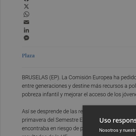
X
WhatsApp
Email
LinkedIn
Messenger
Plaza
BRUSELAS (EP). La Comisión Europea ha pedido e
entre generaciones y destine más recursos a polít
pobreza infantil y mejorar el acceso de los jóven
Así se desprende de las recomendaciones especí
Uso respons
primavera del Semestre Europeo, en las que Bru
encontraba en riesgo de pobreza o exclusión soci
Nosotros y nuestr