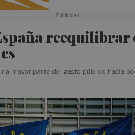
España reequilibrar e
nes
na mayor parte del gasto público hacia polí