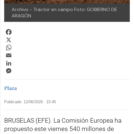
Archivo - Tractor en campo
Foto: GOBIERNO DE
ARAGÓN
Facebook
X
WhatsApp
Email
LinkedIn
Messenger
Plaza
Publicado: 12/06/2026 ·
15:45
BRUSELAS (EFE). La Comisión Europea ha
propuesto este viernes 540 millones de