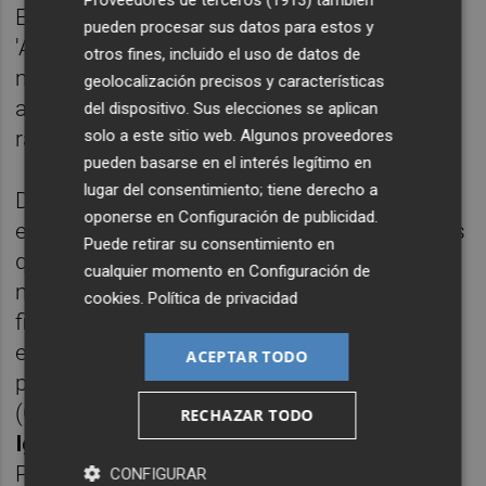
El instructor da este paso después de que
pueden procesar sus datos para estos y
'Alvise' reconociera ante el magistrado los
otros fines, incluido el uso de datos de
mensajes pero negara que quisiera
geolocalización precisos y características
acosarles, mientras que los querellantes
del dispositivo. Sus elecciones se aplican
solo a este sitio web. Algunos proveedores
ratificaron los presuntos delitos.
pueden basarse en el interés legítimo en
lugar del consentimiento; tiene derecho a
De esta forma, supone el tercer suplicatorio
oponerse en
Configuración de publicidad
.
elevado a la Eurocámara de las cinco causas
Puede retirar su consentimiento en
que el eurodiputado tiene abiertas en estos
cualquier momento en
Configuración de
momentos en el Supremo: presunta
cookies
.
Política de privacidad
financiación ilegal de SALF; presunto acoso
en redes sociales a la fiscal
Susana Gisbert
;
ACEPTAR TODO
presuntas amenazas al alcalde de Algeciras
(Cádiz) y senador del Grupo Mixto,
José
RECHAZAR TODO
Ignacio Landaluce
, y por la difusión de una
PCR falsa del exministro de Sanidad y actual
CONFIGURAR