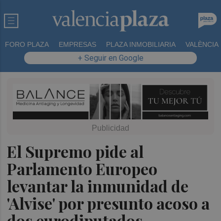
FORO PLAZA
EMPRESAS
PLAZA INMOBILIARIA
VALÈNCIA
+ Seguir en Google
El Supremo pide al
Parlamento Europeo
levantar la inmunidad de
'Alvise' por presunto acoso a
dos eurodiputados