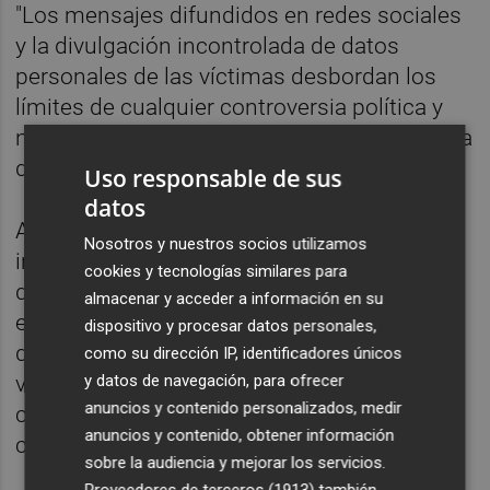
"Los mensajes difundidos en redes sociales
y la divulgación incontrolada de datos
personales de las víctimas desbordan los
límites de cualquier controversia política y
no tienen cabida en la garantía parlamentaria
de inviolabilidad", abunda.
Uso responsable de sus
datos
Asimismo, recuerda que el significado de la
Nosotros y nuestros socios utilizamos
inmunidad parlamentaria decae cuando los
cookies y tecnologías similares para
dos denunciantes, "también
almacenar y acceder a información en su
europarlamentarios y antiguos compañeros
dispositivo y procesar datos personales,
de lista electoral, se han visto obligados a
como su dirección IP, identificadores únicos
y datos de navegación, para ofrecer
variar sus rutinas, algunas de ellas
anuncios y contenido personalizados, medir
concebidas precisamente para facilitar el
anuncios y contenido, obtener información
contacto telemático con su electorado".
sobre la audiencia y mejorar los servicios.
Proveedores de terceros (1913)
también