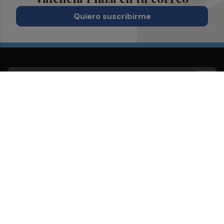
Quiero suscribirme
Suscríbete al Boletín
Todos los días a primera hora en tu email
¡Quiero suscribirme!
Síguenos en redes
Valencia Plaza, desde cualquier medio