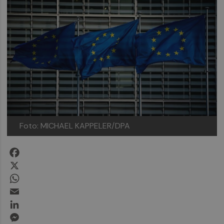
Foto: MICHAEL KAPPELER/DPA
Facebook
X
WhatsApp
Email
LinkedIn
Messenger