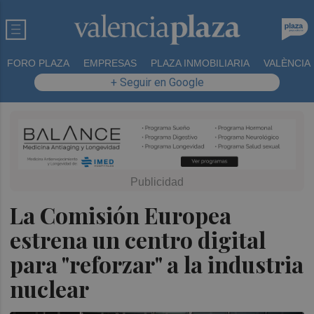
FORO PLAZA
EMPRESAS
PLAZA INMOBILIARIA
VALÈNCIA
+ Seguir en Google
La Comisión Europea
estrena un centro digital
para "reforzar" a la industria
nuclear