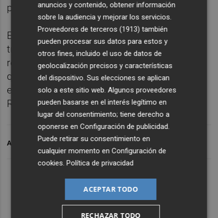
anuncios y contenido, obtener información
productos cubiertos.
sobre la audiencia y mejorar los servicios.
Proveedores de terceros (1913)
también
El acuerdo contempla además un
pueden procesar sus datos para estos y
tratamiento específico para Ucrania en el
otros fines, incluido el uso de datos de
reparto de esas cuotas, al considerar la UE
geolocalización precisos y características
que su industria siderúrgica se ha visto
del dispositivo. Sus elecciones se aplican
especialmente afectada por la guerra con
solo a este sitio web. Algunos proveedores
pueden basarse en el interés legítimo en
Rusia.
lugar del consentimiento; tiene derecho a
oponerse en
Configuración de publicidad
.
Puede retirar su consentimiento en
ARCHIVADO EN
EUROCÁMARA
ACERO
ARANCELES
cualquier momento en
Configuración de
cookies
.
Política de privacidad
ACEPTAR TODO
RECHAZAR TODO