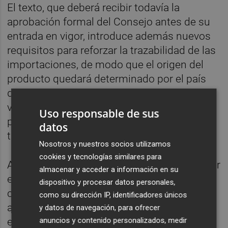
El texto, que deberá recibir todavía la
aprobación formal del Consejo antes de su
entrada en vigor, introduce además nuevos
requisitos para reforzar la trazabilidad de las
importaciones, de modo que el origen del
producto quedará determinado por el país
donde fue fundido y moldeado por primera
vez, con el objetivo de evitar que terceros
Uso responsable de sus
países esquiven las restricciones mediante
datos
transformaciones mínimas.
Nosotros y nuestros socios utilizamos
cookies y tecnologías similares para
Asimismo, la Comisión Europea deberá tener
almacenar y acceder a información en su
en cuenta esa procedencia al repartir las
dispositivo y procesar datos personales,
cuotas nacionales y revisar de manera
como su dirección IP, identificadores únicos
anticipada el alcance de la regulación para
y datos de navegación, para ofrecer
anuncios y contenido personalizados, medir
estudiar si conviene ampliar el número de