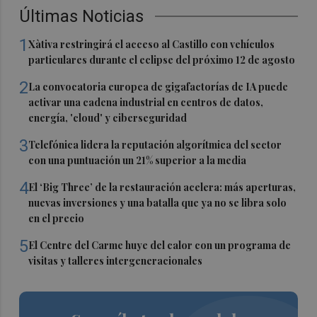
Últimas Noticias
1
Xàtiva restringirá el acceso al Castillo con vehículos
particulares durante el eclipse del próximo 12 de agosto
2
La convocatoria europea de gigafactorías de IA puede
activar una cadena industrial en centros de datos,
energía, 'cloud' y ciberseguridad
3
Telefónica lidera la reputación algorítmica del sector
con una puntuación un 21% superior a la media
4
El ‘Big Three’ de la restauración acelera: más aperturas,
nuevas inversiones y una batalla que ya no se libra solo
en el precio
5
El Centre del Carme huye del calor con un programa de
visitas y talleres intergeneracionales