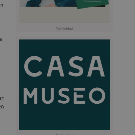
en
ia
an
en