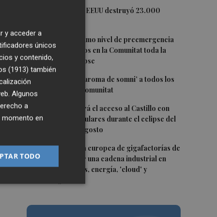
1
La economía de EEUU destruyó 23.000
empleos en julio
do
r y acceder a
2
Activado el máximo nivel de preemergencia
tificadores únicos
frente a incendios en la Comunitat toda la
cios y contenido,
jornada del eclipse
os (1913)
también
3
Bétera lleva su ‘aroma de somni’ a todos los
calización
rincones de la Comunitat
 web. Algunos
derecho a
4
Xàtiva restringirá el acceso al Castillo con
ier momento en
vehículos particulares durante el eclipse del
próximo 12 de agosto
5
La convocatoria europea de gigafactorías de
PTAR TODO
IA puede activar una cadena industrial en
centros de datos, energía, 'cloud' y
ciberseguridad