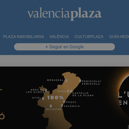
PLAZA INMOBILIARIA
VALÈNCIA
CULTURPLAZA
GUÍA HED
+ Seguir en Google