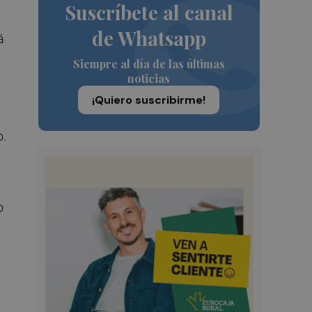
Suscríbete al canal
de Whatsapp
á
Siempre al día de las últimas
noticias
¡Quiero suscribirme!
o.
o