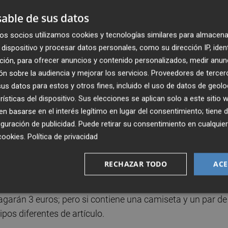
ntisiete acordaron el mes pasado eliminar la exención de
able de sus datos
de 1983 los paquetes que no superan los 150 euros, pero
ta que esté en funcionamiento el centro de datos unifica
os socios utilizamos cookies y tecnologías similares para almacena
dispositivo y procesar datos personales, como su dirección IP, iden
ción, para ofrecer anuncios y contenido personalizados, medir anun
n sobre la audiencia y mejorar los servicios.
Proveedores de tercer
o para atajar un problema que ven urgente, por lo que han
s datos para estos y otros fines, incluido el uso de datos de geolo
irá gravar ya desde el próximo 1 de julio esos paquetes
rísticas del dispositivo. Sus elecciones se aplican solo a este sitio
 basarse en el interés legítimo en lugar del consentimiento; tiene 
guración de publicidad
. Puede retirar su consentimiento en cualqu
rtículo en el paquete
cookies
.
Política de privacidad
or cada categoría de artículo que venga en el
RECHAZAR TODO
ACE
de unidades
, según precisaron fuentes europeas.
 pagarán 3 euros; pero si contiene una camiseta y un par de
ipos diferentes de artículo.