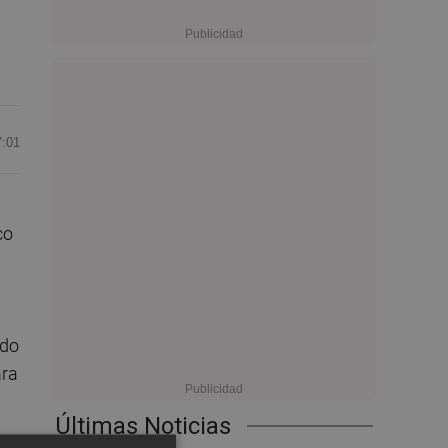
7:01
co
ido
ara
Últimas Noticias