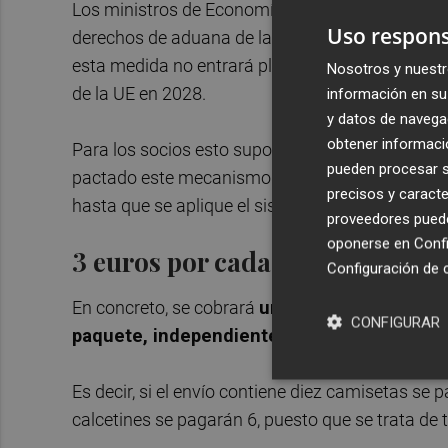
Los ministros de Economía y Finanzas de los Vei
Uso respons
derechos de aduana de la que se benefician des
esta medida no entrará plenamente en vigor has
Nosotros y nuestr
de la UE en 2028.
información en su 
y datos de navega
obtener informació
Para los socios esto suponía un excesivo retras
pueden procesar su
pactado este mecanismo temporal que les permit
precisos y caracte
hasta que se aplique el sistema definitivo.
proveedores pueden
oponerse en
Confi
3 euros por cada categoría de a
Configuración de 
En concreto, se cobrará
una tasa de 3 euros p
CONFIGURAR
paquete, independientemente del número 
Es decir, si el envío contiene diez camisetas se
calcetines se pagarán 6, puesto que se trata de t