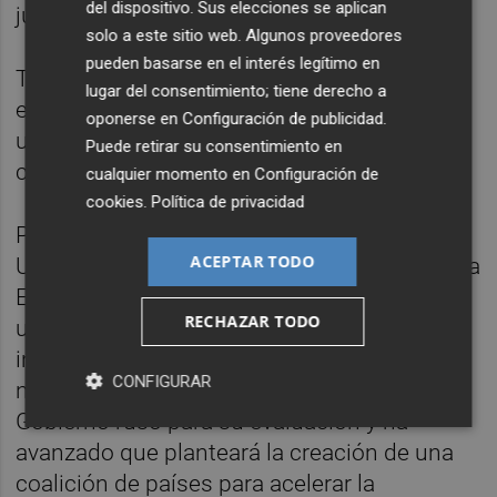
del dispositivo. Sus elecciones se aplican
jugando con la Tercera Guerra Mundial".
solo a este sitio web. Algunos proveedores
pueden basarse en el interés legítimo en
Tras ello, Sánchez, al igual que otros líderes
lugar del consentimiento; tiene derecho a
europeos, salió en apoyo del presidente
oponerse en
Configuración de publicidad
.
ucraniano con un "Ucrania, España está
Puede retirar su consentimiento en
contigo".
cualquier momento en
Configuración de
cookies
.
Política de privacidad
Por su parte, el primer ministro de Reino
ACEPTAR TODO
Unido ha anunciado que su país presentará a
Estados Unidos, junto a Francia y Ucrania,
RECHAZAR TODO
una propuesta de alto el fuego con la
intención final de que una delegación
CONFIGURAR
negociadora norteamericana la traslade al
Gobierno ruso para su evaluación y ha
avanzado que planteará la creación de una
coalición de países para acelerar la