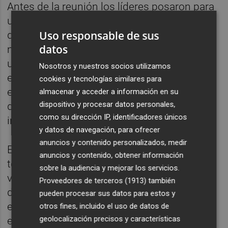
Antes de la reunión los líderes posaron para
una foto de familia delante de las banderas
Uso responsable de sus
de sus respectivos países. Al término de la
datos
misma Sánchez y
Zelenski
se fundieron en
un abrazo con respectivas palmadas en la
Nosotros y nuestros socios utilizamos
espalda y comenzaron a subir juntos la
cookies y tecnologías similares para
escalera de acceso a la sala en la que se
almacenar y acceder a información en su
dispositivo y procesar datos personales,
desarrolla la cumbre mientras
como su dirección IP, identificadores únicos
intercambiaban un breve diálogo.
y datos de navegación, para ofrecer
anuncios y contenido personalizados, medir
En la cumbre se ha expresado un respaldo
anuncios y contenido, obtener información
total a Zelenski después de la situación
sobre la audiencia y mejorar los servicios.
vivida el pasado viernes en la Casa Blanca
Proveedores de terceros (1913)
también
durante su reunión con el presidente
pueden procesar sus datos para estos y
estadounidense, Donald Trump, en la que
otros fines, incluido el uso de datos de
geolocalización precisos y características
este le acusó de "irrespetuoso" y de "estar