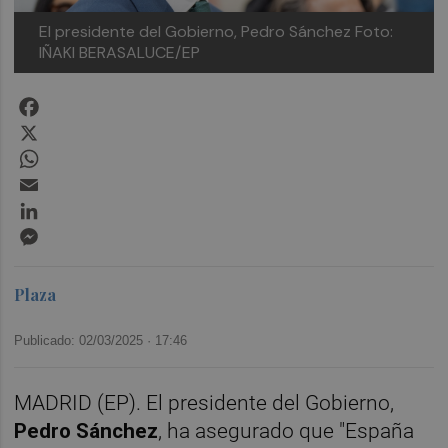
El presidente del Gobierno, Pedro Sánchez
Foto:
IÑAKI BERASALUCE/EP
Facebook
X
WhatsApp
Email
LinkedIn
Messenger
Plaza
Publicado: 02/03/2025 ·
17:46
MADRID (EP). El presidente del Gobierno,
Pedro Sánchez
, ha asegurado que "España