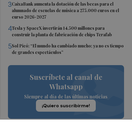
3
CaixaBank aumenta la dotación de las becas para el
alumnado de escuelas de música a 275.000 euros en el
curso 2026-2027
4
Tesla y SpaceX invertirán 14.500 millones para
construir la planta de fabricación de chips Terafab
5
Sol Picó: “El mundo ha cambiado mucho; ya no es tiempo
de grandes espectáculos”
Suscríbete al canal de
Whatsapp
Siempre al día de las últimas noticias
¡Quiero suscribirme!