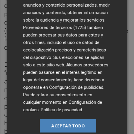
denunciar tan alegremente, cuando la
anuncios y contenido personalizados, medir
anuncios y contenido, obtener información
primera estuvo en el gobierno más corrupto
sobre la audiencia y mejorar los servicios.
de la historia de la Comunitat y la segunda
Proveedores de terceros (1725)
también
(Ortiz) estuvo imputada por malversación de
pueden procesar sus datos para estos y
fondos y adjudicación de contratos a
otros fines, incluido el uso de datos de
empresas vinculadas a su familia”.
geolocalización precisos y características
del dispositivo. Sus elecciones se aplican
Dichas apreciaciones, expone la demanda,
solo a este sitio web. Algunos proveedores
“no solo son del todo falsas, sino que
pueden basarse en el interés legítimo en
lugar del consentimiento; tiene derecho a
además suponen una grave afrenta al buen
oponerse en
Configuración de publicidad
.
nombre de mi mandante, quien ha actuado
Puede retirar su consentimiento en
desde la honradez más absoluta en su labor
cualquier momento en
Configuración de
política y quien no debe soportar que se
cookies
.
Política de privacidad
difundan manifestaciones que no es que no
hagan honor a la verdad sino que son un
ACEPTAR TODO
burdo invento”.