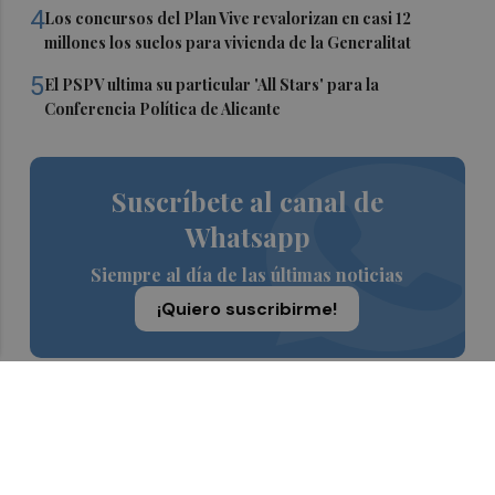
4
Los concursos del Plan Vive revalorizan en casi 12
millones los suelos para vivienda de la Generalitat
5
El PSPV ultima su particular 'All Stars' para la
Conferencia Política de Alicante
Suscríbete al canal de
Whatsapp
Siempre al día de las últimas noticias
¡Quiero suscribirme!