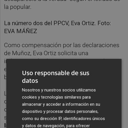
la popular.
La número dos del PPCV, Eva Ortiz. Foto:
EVA MÁÑEZ
Como compensación por las declaraciones
de Muñoz, Eva Ortiz solicita una
indemnización de 6.000 euros que, tal como
explica, serán donada a una organización
Uso responsable de sus
benéfica de Orihuela, ciudad natal de Ortiz.
datos
Nosotros y nuestros socios utilizamos
Las declaraciones a las que se refiere Ortiz y
cookies y tecnologías similares para
que realizó este martes el secretario de
almacenar y acceder a información en su
organización del PSPV-PSOE fueron las
dispositivo y procesar datos personales,
siguientes. "Resulta sintomático que sean
como su dirección IP, identificadores únicos
Isabel Bonig
y Eva Ortiz las que salgan a
y datos de navegación, para ofrecer