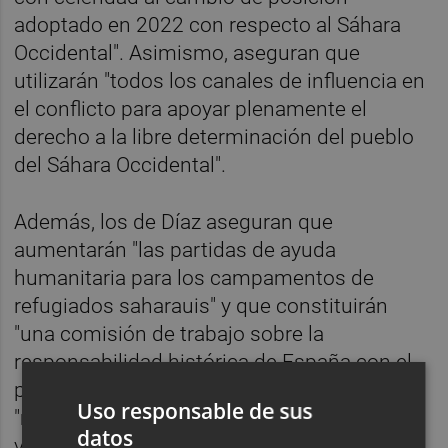
adoptado en 2022 con respecto al Sáhara
Occidental". Asimismo, aseguran que
utilizarán "todos los canales de influencia en
el conflicto para apoyar plenamente el
derecho a la libre determinación del pueblo
del Sáhara Occidental".
Además, los de Díaz aseguran que
aumentarán "las partidas de ayuda
humanitaria para los campamentos de
refugiados saharauis" y que constituirán
"una comisión de trabajo sobre la
responsabilidad histórica de España con el
pueblo saharaui" que deberá proponer
Uso responsable de sus
"medidas para aplicar los principios de
datos
verdad, justicia, reparación y no repetición"