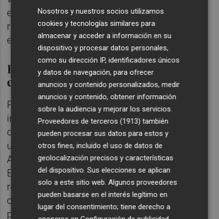
Nosotros y nuestros socios utilizamos
en relación con la antigua colonia y "la
cookies y tecnologías similares para
responsabilidad histórica del Estado
almacenar y acceder a información en su
español".
dispositivo y procesar datos personales,
como su dirección IP, identificadores únicos
El PP, a recuperar el equilibrio
y datos de navegación, para ofrecer
entre Marruecos y Argelia
anuncios y contenido personalizados, medir
anuncios y contenido, obtener información
Por su parte, los de
Alberto Núñez Feijóo
sobre la audiencia y mejorar los servicios.
inciden en que desde la Transición "los
Proveedores de terceros (1913)
también
diferentes gobiernos han sabido mantener
pueden procesar sus datos para estos y
un razonable equilibrio entre Marruecos y
otros fines, incluido el uso de datos de
geolocalización precisos y características
Argelia sin olvidar" las responsabilidades de
del dispositivo. Sus elecciones se aplican
España con los saharauis. "España debe
solo a este sitio web. Algunos proveedores
recuperar una política exterior que haga
pueden basarse en el interés legítimo en
compatible una relación de vecindad
lugar del consentimiento; tiene derecho a
profunda y sólida con Marruecos y con