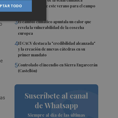
2
La FAO advierte de la señal climática
PTAR TODO
"excepcional" de este verano para el campo
europeo
3
El cambio climático apuntala un calor que
mo
revela la vulnerabilidad de la cosecha
europea
4
El CACV destaca la "credibilidad alcanzada"
y la creación de nuevas cátedras en su
primer mandato
se
5
Controlado el incendio en Sierra Engarcerán
(Castellón)
Suscríbete al canal
mas
de Whatsapp
Siempre al día de las últimas