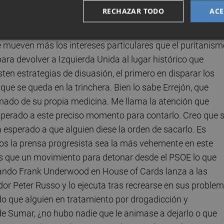
rioso observar con aparente decencia cómo el líder de
RECHAZAR TODO
ACE
ba atómica de que había gente en el entorno de Yolanda
tavoz de Sumar. Quiero pensar que actuaba con integridad
le mueven más los intereses particulares que el puritanis
ara devolver a Izquierda Unida al lugar histórico que
isten estrategias de disuasión, el primero en disparar los
ue se queda en la trinchera. Bien lo sabe Errejón, que
tomado de su propia medicina. Me llama la atención que
esperado a este preciso momento para contarlo. Creo que 
 esperado a que alguien diese la orden de sacarlo. Es
dos la prensa progresista sea la más vehemente en este
s que un movimiento para detonar desde el PSOE lo que
uando Frank Underwood en House of Cards lanza a las
or Peter Russo y lo ejecuta tras recrearse en sus proble
o que alguien en tratamiento por drogadicción y
e Sumar, ¿no hubo nadie que le animase a dejarlo o que