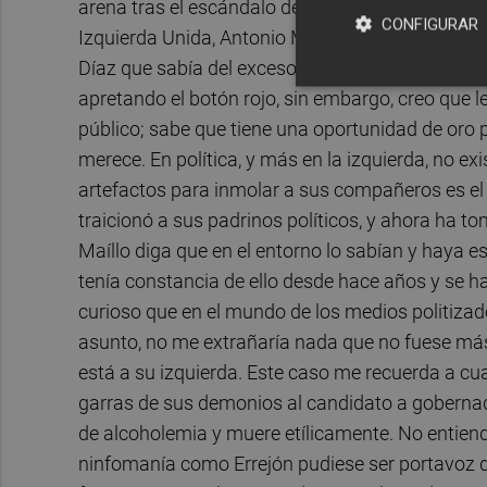
arena tras el escándalo de Iñigo Errejón. Era cu
CONFIGURAR
Izquierda Unida, Antonio Maíllo, lanzaba la bom
Díaz que sabía del exceso de alibido del ex por
apretando el botón rojo, sin embargo, creo que 
público; sabe que tiene una oportunidad de oro p
merece. En política, y más en la izquierda, no ex
artefactos para inmolar a sus compañeros es el q
traicionó a sus padrinos políticos, y ahora ha 
Maíllo diga que en el entorno lo sabían y haya 
tenía constancia de ello desde hace años y se ha
curioso que en el mundo de los medios politiza
asunto, no me extrañaría nada que no fuese má
está a su izquierda. Este caso me recuerda a c
garras de sus demonios al candidato a gobernad
de alcoholemia y muere etílicamente. No entiend
ninfomanía como Errejón pudiese ser portavoz d