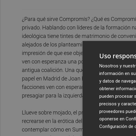
¿Para qué sirve Compromís? ¿Qué es Compromís
privado. Hablando con líderes de la formación 
ideológica tiene tintes de matrimonio de conveni
alejados de los planteamientos que se le presup
impresión de que ese objetivo por el que se arr
Uso respons
ven con esperanza una posible vuelta a la polít
Nosotros y nuestr
antigua coalición. Una que tiene pinta de haber 
información en su 
papel en Madrid de Joan Baldoví antes y Agued
y datos de navega
facciones ven con esperanza el paraguas de Olt
obtener informació
presagiar para la izquierda del PSOE.
pueden procesar su
precisos y caracte
proveedores pueden
Llueve sobre mojado, el progresismo más escora
oponerse en
Confi
recrearse en la erótica del poder con el sado
Configuración de 
contemplar cómo en Sumar hacían una recreaci