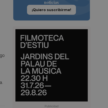
noticias
¡Quiero suscribirme!
lgo
a.