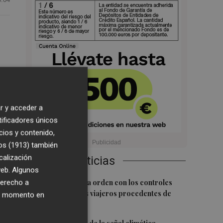
r y acceder a
tificadores únicos
cios y contenido,
n
os (1913)
también
calización
Últimas Noticias
 web. Algunos
1
derecho a
El BOE publica la orden con los controles
fronterizos a los viajeros procedentes de
ier momento en
Italia
la