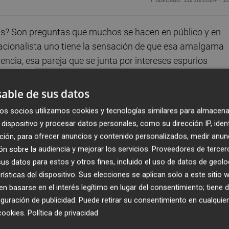
? Son preguntas que muchos se hacen en público y en
nacionalista uno tiene la sensación de que esa amalgama
encia, esa pareja que se junta por intereses espurios
one a una unión natural. El problema que hay es que da la
ejuntaron parece haberse disipado. Son ya algunos los que
able de sus datos
ica de Mónica Oltra y marginan sentimentalmente a la
os socios utilizamos cookies y tecnologías similares para almacena
perdido su razón de ser. Hasta los propios asumen que el
dispositivo y procesar datos personales, como su dirección IP, iden
a Micó ahora podría ser más preponderante. Ciertas
ción, para ofrecer anuncios y contenido personalizados, medir anun
ra para refugiarse del chaparrón que los nubarrones hace
n sobre la audiencia y mejorar los servicios.
Proveedores de tercer
s datos para estos y otros fines, incluido el uso de datos de geolo
rísticas del dispositivo. Sus elecciones se aplican solo a este sitio
 basarse en el interés legítimo en lugar del consentimiento; tiene 
do siempre ha tenido una especial predilección en
guración de publicidad
. Puede retirar su consentimiento en cualqu
masoquismo. La semana pasada fue un espectáculo
cookies
.
Política de privacidad
ón inclusiva de
Gladiator II
y se mataban mutuamente en 