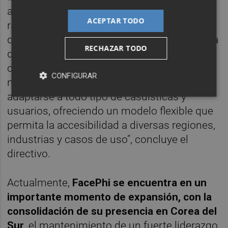
administraciones públicas de forma más
ACEPTAR TODO
rápida, cómoda y segura, con la garantía de
que su información personal será procesada
RECHAZAR TODO
de manera adecuada y siempre con su
consentimiento previo. Nuestra plataforma
CONFIGURAR
modulable responde a la necesidad de
adaptarse a todo tipo de casuísticas y
usuarios, ofreciendo un modelo flexible que
permita la accesibilidad a diversas regiones,
industrias y casos de uso”, concluye el
directivo.
Actualmente,
FacePhi se encuentra en un
importante momento de expansión, con la
consolidación de su presencia en Corea del
Sur
, el mantenimiento de un fuerte liderazgo