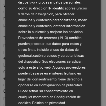
dispositivo y procesar datos personales,
seguirá siendo siempre consentido por el
como su dirección IP, identificadores únicos
usuario y su información será tratada con la
y datos de navegación, para ofrecer
máxima privacidad y según la legislación de
anuncios y contenido personalizados, medir
protección de datos aplicable.
anuncios y contenido, obtener información
sobre la audiencia y mejorar los servicios.
“El desarrollo de una plataforma
Proveedores de terceros (1913)
también
pueden procesar sus datos para estos y
multibiométrica es una evolución natural
otros fines, incluido el uso de datos de
para FacePhi, tanto por nuestra experiencia
geolocalización precisos y características
en el diseño de distintas soluciones
del dispositivo. Sus elecciones se aplican
biométricas para la verificación de identidad
solo a este sitio web. Algunos proveedores
como por el cambio que nuestra sociedad
pueden basarse en el interés legítimo en
está viviendo en su relación con el entorno
lugar del consentimiento; tiene derecho a
digital”, explica
Javier Mira, presidente y
oponerse en
Configuración de publicidad
.
CEO de FacePhi
. "En un mundo cada vez
Puede retirar su consentimiento en
cualquier momento en
Configuración de
más digitalizado, las personas necesitan
cookies
.
Política de privacidad
interactuar con las empresas y las