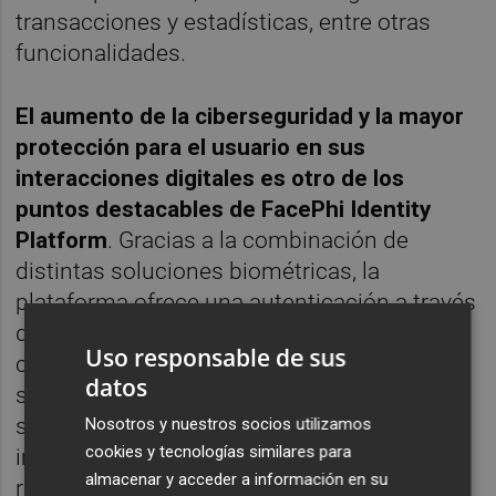
transacciones y estadísticas, entre otras
funcionalidades.
El aumento de la ciberseguridad y la mayor
protección para el usuario en sus
interacciones digitales es otro de los
puntos destacables de FacePhi Identity
Platform
. Gracias a la combinación de
distintas soluciones biométricas, la
plataforma ofrece una autenticación a través
de múltiples factores, siendo más efectiva
Uso responsable de sus
contra los intentos de fraude y las
datos
suplantaciones de identidad. Además,
siguiendo la línea de ‘biometría ética’
Nosotros y nuestros socios utilizamos
cookies y tecnologías similares para
impulsada por la compañía, el
almacenar y acceder a información en su
reconocimiento realizado por la tecnología