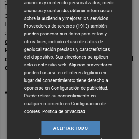
anuncios y contenido personalizados, medir
Payment Services Directive (PSD2). La
anuncios y contenido, obtener información
compañía, que ha hecho de la sencillez en la
sobre la audiencia y mejorar los servicios.
tramitación y de la gestión digital su
Proveedores de terceros (1913)
también
principal seña de identidad
forma parte del
pueden procesar sus datos para estos y
grupo francés Crédit Agricole Consumer
otros fines, incluido el uso de datos de
Finance (CACF), una las mayores
geolocalización precisos y características
del dispositivo. Sus elecciones se aplican
corporaciones especializadas en créditos al
solo a este sitio web. Algunos proveedores
consumo de Europa
.
pueden basarse en el interés legítimo en
lugar del consentimiento; tiene derecho a
oponerse en
Configuración de publicidad
.
ARCHIVADO EN
CONTRATOS FACEPHI
FACEPHI
SOYOU
Puede retirar su consentimiento en
cualquier momento en
Configuración de
cookies
.
Política de privacidad
ACEPTAR TODO