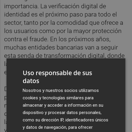
importancia. La verificación digital de
identidad es el próximo paso para todo el
sector, tanto por la comodidad que ofrece a
los usuarios como por la mayor protección
contra el fraude. En los próximos años,
muchas entidades bancarias van a seguir
esta senda de transformación digital, donde
la biometría juega ya un papel relevante”,
explica
Jorge Sanz, CRO de FacePhi.
Uso responsable de sus
datos
Desde su nacimiento en 2018, SoYou se ha
Nosotros y nuestros socios utilizamos
posicionado como una de las financieras
cookies y tecnologías similares para
más innovadoras de España, haciendo uso
almacenar y acceder a información en su
dispositivo y procesar datos personales,
de la lectura de cuenta bancaria para validar
como su dirección IP, identificadores únicos
las solicitudes de préstamos en tiempo real
y datos de navegación, para ofrecer
y en el marco de la normativa europea