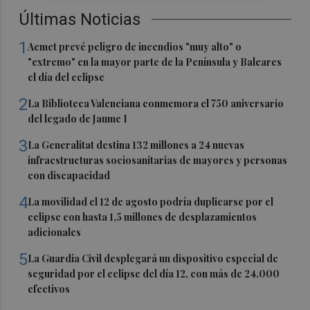
Últimas Noticias
1
Aemet prevé peligro de incendios "muy alto" o
"extremo" en la mayor parte de la Península y Baleares
el día del eclipse
2
La Biblioteca Valenciana conmemora el 750 aniversario
del legado de Jaume I
3
La Generalitat destina 132 millones a 24 nuevas
infraestructuras sociosanitarias de mayores y personas
con discapacidad
4
La movilidad el 12 de agosto podría duplicarse por el
eclipse con hasta 1,5 millones de desplazamientos
adicionales
5
La Guardia Civil desplegará un dispositivo especial de
seguridad por el eclipse del día 12, con más de 24.000
efectivos