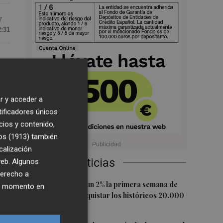
7
2:31
r y acceder a
tificadores únicos
cios y contenido,
dad
os (1913)
también
calización
s
Últimas Noticias
 web. Algunos
derecho a
1
El Ibex 35 sube un 2% la primera semana de
ier momento en
agosto tras conquistar los históricos 20.000
r
puntos