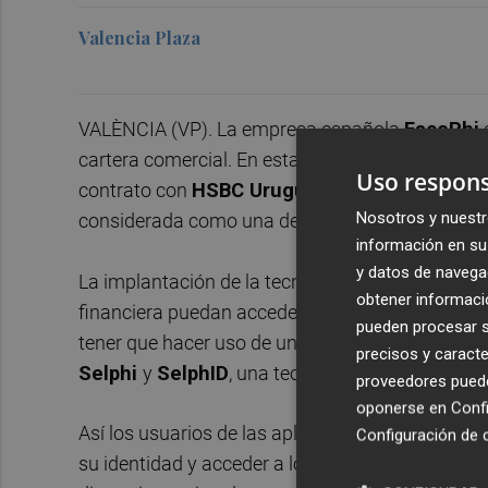
Valencia Plaza
VALÈNCIA (VP). La empresa española
FacePhi
cartera comercial. En esta ocasión la firma tecn
Uso respons
contrato con
HSBC Uruguay
, con quien estrena
Nosotros y nuestr
considerada como una de las mayores organizaci
información en su 
y datos de navega
La implantación de la tecnología de reconocimien
obtener informació
financiera puedan acceder a sus cuentas y área
pueden procesar su
tener que hacer uso de una contraseña numéric
precisos y caracte
Selphi
y
SelphID
, una tecnología dotada del m
proveedores pueden
oponerse en
Confi
Así los usuarios de las aplicaciones bancarias, 
Configuración de 
su identidad y acceder a los servicios ofrecidos 