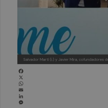
Salvador Martí (i.) y Javier Mira, cofundadores 
Facebook
X
WhatsApp
Email
LinkedIn
Messenger