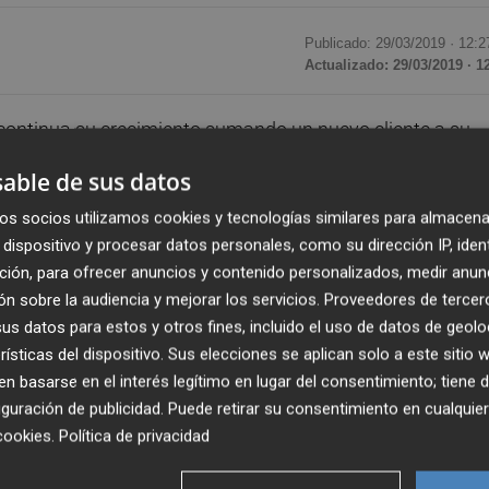
Publicado: 29/03/2019 ·
12:2
Actualizado: 29/03/2019 · 1
continua su crecimiento sumando un nuevo cliente a su
ológica, especializada en biometría, ha firmado un nuevo
able de sus datos
 presencia en el país. La filial forma parte del Grupo HSBC,
os socios utilizamos cookies y tecnologías similares para almacena
ones de servicios financieros y bancarios del mundo.
dispositivo y procesar datos personales, como su dirección IP, iden
ción, para ofrecer anuncios y contenido personalizados, medir anun
to facial de FacePhi permitirá que los clientes de la enti
n sobre la audiencia y mejorar los servicios.
Proveedores de tercer
s privadas a través de un simple
selfie
, sin la necesidad de
s datos para estos y otros fines, incluido el uso de datos de geolo
a. De esta manera, HSBC Uruguay integrará los producto
rísticas del dispositivo. Sus elecciones se aplican solo a este sitio
ayor índice de seguridad del mercado.
 basarse en el interés legítimo en lugar del consentimiento; tiene 
guración de publicidad
. Puede retirar su consentimiento en cualqu
tanto a través del canal móvil como web, podrán autentica
cookies
.
Política de privacidad
por esta firma bancaria. La aplicación de esta tecnología