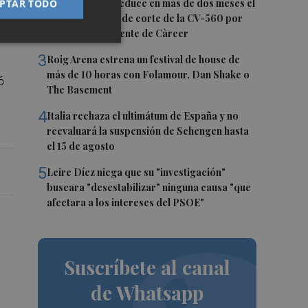
2
PTAR TODO
La Diputación reduce en más de dos meses el
tiempo previsto de corte de la CV-560 por
las obras del puente de Càrcer
3
Roig Arena estrena un festival de house de
más de 10 horas con Folamour, Dan Shake o
6
The Basement
4
Italia rechaza el ultimátum de España y no
reevaluará la suspensión de Schengen hasta
el 15 de agosto
5
Leire Díez niega que su "investigación"
buscara "desestabilizar" ninguna causa "que
afectara a los intereses del PSOE"
Suscríbete al canal
de Whatsapp