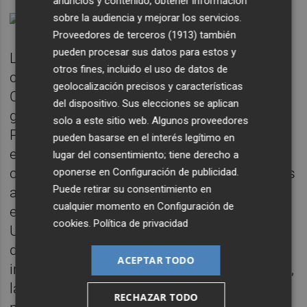
anuncios y contenido, obtener información
sobre la audiencia y mejorar los servicios.
Proveedores de terceros (1913)
también
pueden procesar sus datos para estos y
La victoria socialista de
Javier Fabregat
le
otros fines, incluido el uso de datos de
convirtió en teniente de alcalde, concejal de
geolocalización precisos y características
Cultura y Fiestas en ese primer equipo de
del dispositivo. Sus elecciones se aplican
gobierno de progreso en la capital de Els
solo a este sitio web. Algunos proveedores
Ports. Es en ese momento cuando se puso
pueden basarse en el interés legítimo en
en marcha la nueva política cultural para la
lugar del consentimiento; tiene derecho a
ciudad, multiplicándose los actos y todas las
oponerse en
Configuración de publicidad
.
Puede retirar su consentimiento en
actividades culturales en Morella durante
cualquier momento en
Configuración de
ese tiempo. Los cursos de verano de la
cookies
.
Política de privacidad
Universitat Jaume I, el festival internacional
de Música asume unos años de prestigio
ACEPTAR TODO
importantísimo, el relanzamiento del Anunci,
la gestión del 50 Sexenni, que fue televisado
RECHAZAR TODO