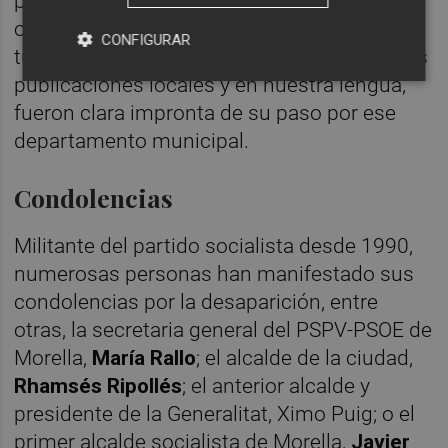
por la Televisión Autonómica Valenciana, la
orientación económica de Morella hacia el
CONFIGURAR
turismo, las exposiciones y el impulso de las
publicaciones locales y en nuestra lengua,
fueron clara impronta de su paso por ese
departamento municipal.
Condolencias
Militante del partido socialista desde 1990,
numerosas personas han manifestado sus
condolencias por la desaparición, entre
otras, la secretaria general del PSPV-PSOE de
Morella,
María Rallo
;
el alcalde de la ciudad,
Rhamsés Ripollés
; el anterior alcalde y
presidente de la Generalitat, Ximo Puig; o el
primer alcalde socialista de Morella,
Javier