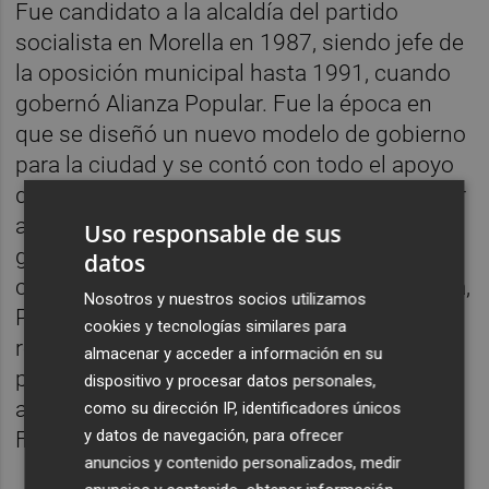
Fue candidato a la alcaldía del partido
socialista en Morella en 1987, siendo jefe de
la oposición municipal hasta 1991, cuando
gobernó Alianza Popular. Fue la época en
que se diseñó un nuevo modelo de gobierno
para la ciudad y se contó con todo el apoyo
de la Generalitat de
Joan Lerma
para realizar
actuaciones de futuro para la ciudad, aún no
Uso responsable de sus
gobernándola. Es el tiempo de la
datos
construcción de la escuela Hogar de Morella,
Nosotros y nuestros socios utilizamos
Premio Nacional de arquitectura, la
cookies y tecnologías similares para
rehabilitación de la Iglesia de Sant Miquel
almacenar y acceder a información en su
para Centro de Salud o las primeras
dispositivo y procesar datos personales,
actuaciones para la recuperación de la
como su dirección IP, identificadores únicos
y datos de navegación, para ofrecer
Fábrica Giner de Morella.
anuncios y contenido personalizados, medir