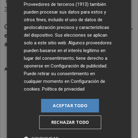
11.300 millones en un solo mes, hasta
Proveedores de terceros (1913)
también
322.300 millones.
pueden procesar sus datos para estos y
otros fines, incluido el uso de datos de
Comparado con los
datos de marzo de 2023
,
geolocalización precisos y características
el saldo de depósitos de las empresas ha
del dispositivo. Sus elecciones se aplican
solo a este sitio web. Algunos proveedores
aumentado en 21.700 millones, un 7,22 %.
pueden basarse en el interés legítimo en
lugar del consentimiento; tiene derecho a
oponerse en
Configuración de publicidad
.
ARCHIVADO EN
DEPÓSITOS
BANCO DE ESPAÑA
ANC
Puede retirar su consentimiento en
cualquier momento en
Configuración de
cookies
.
Política de privacidad
ACEPTAR TODO
RECHAZAR TODO