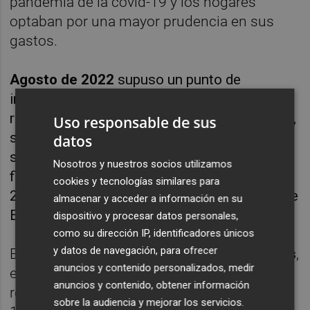
pandemia de la covid-19 y los hogares
optaban por una mayor prudencia en sus
gastos.
Agosto de 2022
supuso un punto de
inflexión, ya que en ese mes se produjo una
retirada de depósitos de unos 3.800 millones,
Uso responsable de sus
sin embargo ese año cerró con un saldo
datos
superior al billón de euros, una cota que
Nosotros y nuestros socios utilizamos
finalmente volvió a conseguirse a cierre de
cookies y tecnologías similares para
2023, según las cifras revisadas del Banco de
almacenar y acceder a información en su
España.
dispositivo y procesar datos personales,
como su dirección IP, identificadores únicos
y datos de navegación, para ofrecer
En el caso de los depósitos de las
empresas
,
anuncios y contenido personalizados, medir
el volumen aumentó en marzo un 3,63 %
anuncios y contenido, obtener información
respecto a febrero, lo que supone sumar
sobre la audiencia y mejorar los servicios.