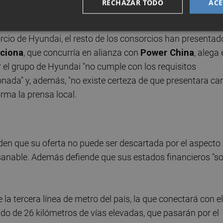
RECHAZAR TODO
ACE
la puntuación técnica mínima". Después de que a
era las ofertas de todos los grupos y anunciara la
rcio de Hyundai, el resto de los consorcios han presentad
ciona
, que concurría en alianza con
Power China
, alega
 el grupo de Hyundai "no cumple con los requisitos
onada" y, además, "no existe certeza de que presentara ca
rma la prensa local.
nden que su oferta no puede ser descartada por el aspecto
bsanable. Además defiende que sus estados financieros "s
 la tercera línea de metro del país, la que conectará con el
ado de 26 kilómetros de vías elevadas, que pasarán por el