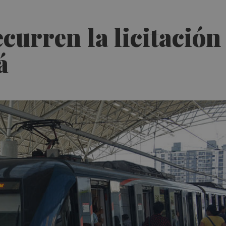
urren la licitación d
á