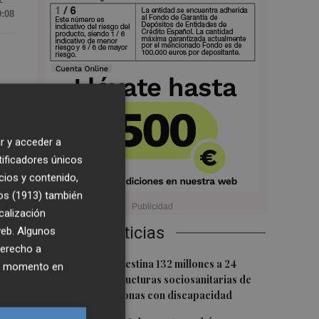
9:08
n
r y acceder a
tificadores únicos
cios y contenido,
os (1913)
también
calización
Últimas Noticias
 web. Algunos
derecho a
1
La Generalitat destina 132 millones a 24
ier momento en
nuevas infraestructuras sociosanitarias de
mayores y personas con discapacidad
a