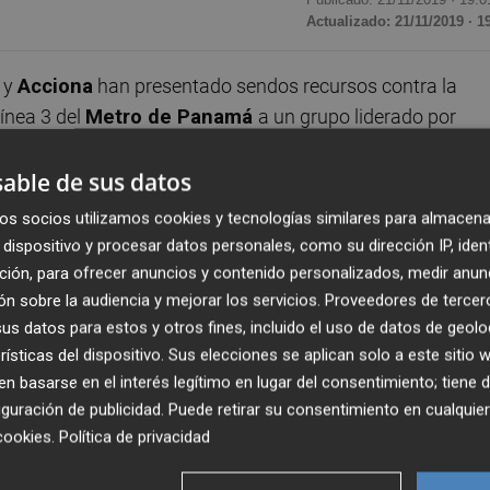
Actualizado: 21/11/2019 · 1
C
y
Acciona
han presentado sendos recursos contra la
línea 3 del
Metro de Panamá
a un grupo liderado por
de Panamá resolvió recientemente proponer la adjudicació
l lograr la mejor puntuación en el concurso público
able de sus datos
 menor propuesta económica, de 2.507 millones de dólares
os socios utilizamos cookies y tecnologías similares para almacena
dispositivo y procesar datos personales, como su dirección IP, iden
ción, para ofrecer anuncios y contenido personalizados, medir anun
rcios que competían por el proyecto, mientras que el
n sobre la audiencia y mejorar los servicios.
Proveedores de tercer
s datos para estos y otros fines, incluido el uso de datos de geolo
Group
en solitario. Durante el proceso de concurso público,
rísticas del dispositivo. Sus elecciones se aplican solo a este sitio
rupos. En el caso de FCC, que concurría junto al grupo
 basarse en el interés legítimo en lugar del consentimiento; tiene 
sta de control, quedó fuera de la puja por "incumplir el
guración de publicidad
. Puede retirar su consentimiento en cualqu
iente de liquidez".
cookies
.
Política de privacidad
panameña promotora de la obra también la dejó fuera de l