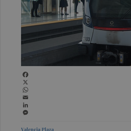
Facebook
X
WhatsApp
Email
LinkedIn
Messenger
Valencia Plaza