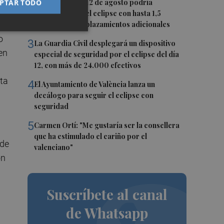
2
PTAR TODO
La movilidad el 12 de agosto podría
duplicarse por el eclipse con hasta 1,5
millones de desplazamientos adicionales
o
3
La Guardia Civil desplegará un dispositivo
 en
especial de seguridad por el eclipse del día
12, con más de 24.000 efectivos
rta
4
El Ayuntamiento de València lanza un
decálogo para seguir el eclipse con
seguridad
5
Carmen Ortí: "Me gustaría ser la consellera
que ha estimulado el cariño por el
 de
valenciano"
on
Suscríbete al canal
de Whatsapp