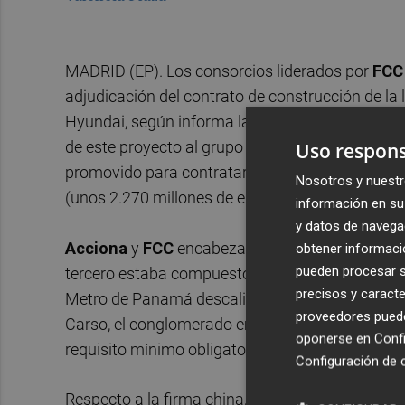
MADRID (EP). Los consorcios liderados por
FC
adjudicación del contrato de construcción de la 
Hyundai, según informa la prensa local. Metro 
de este proyecto al grupo liderado por Hyundai a
Uso respons
promovido para contratar la obra y plantear la
Nosotros y nuestr
(unos 2.270 millones de euros).
información en su 
y datos de navega
Acciona
y
FCC
encabezaban otros de tres conso
obtener informació
pueden procesar su
tercero estaba compuesto por
China Railway 
precisos y caracte
Metro de Panamá descalificó a los dos últimos g
proveedores pueden
Carso, el conglomerado empresarial de su accioni
oponerse en
Confi
requisito mínimo obligatorio financiero del coefic
Configuración de 
Respecto a la firma china, la compañía pública 