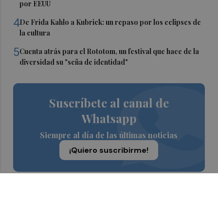
por EEUU
4
De Frida Kahlo a Kubrick: un repaso por los eclipses de
la cultura
5
Cuenta atrás para el Rototom, un festival que hace de la
diversidad su "seña de identidad"
Suscríbete al canal de
Whatsapp
Siempre al día de las últimas noticias
¡Quiero suscribirme!