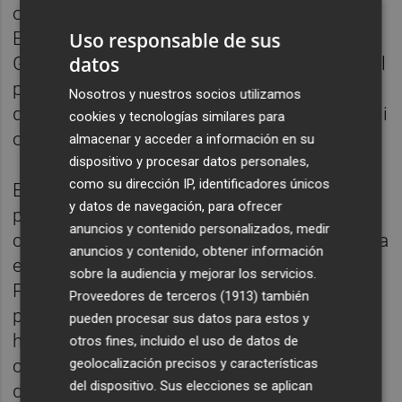
opinión "esto es una emergencia nacional".
Uso responsable de sus
Entonces, ha proseguido, el presidente de la
datos
Generalitat le replica que iba a ir a Valencia el
presidente del Gobierno e iba a "tener un
Nosotros y nuestros socios utilizamos
despacho con él". "Yo al señor Mazón le di mi
cookies y tecnologías similares para
opinión", ha apostillado.
almacenar y acceder a información en su
dispositivo y procesar datos personales,
como su dirección IP, identificadores únicos
En cualquier caso, ha recalcado que ningún
y datos de navegación, para ofrecer
presidente autonómico "tiene capacidad,
anuncios y contenido personalizados, medir
competencias y recursos para gestionar esta
anuncios y contenido, obtener información
emergencia". "No los tiene nadie salvo la
sobre la audiencia y mejorar los servicios.
Presidencia del Gobierno", ha sentenciado,
Proveedores de terceros (1913)
también
para añadir que si la Generalitat Valenciana
pueden procesar sus datos para estos y
hubiera estado gobernada por el PSOE, el
otros fines, incluido el uso de datos de
geolocalización precisos y características
comportamiento del Gobierno habría sido
del dispositivo. Sus elecciones se aplican
diferente.