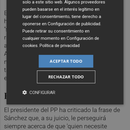
solo a este sitio web. Algunos proveedores
pueden basarse en el interés legítimo en
Eso sí, ha reconocido que si él fuera Mazón
lugar del consentimiento; tiene derecho a
habría solicitado esa emergencia nacional
oponerse en
Configuración de publicidad
.
"sin duda". "En el momento en el que había
Puede retirar su consentimiento en
riesgo de reventar la presa de Forata, en
cualquier momento en
Configuración de
aquel momento, la ministra de Medio
cookies
.
Política de privacidad
Ambiente ya debió de activar la emergencia
ACEPTAR TODO
nacional. En ese momento, a las ocho de la
tarde del martes, ya se debió de activar la
RECHAZAR TODO
emergencia nacional", ha manifestado.
Errores
CONFIGURAR
El presidente del PP ha criticado la frase de
Sánchez que, a su juicio, le perseguirá
siempre acerca de que 'quien necesite