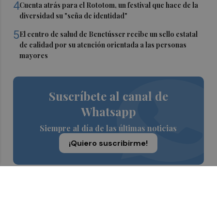
4
Cuenta atrás para el Rototom, un festival que hace de la
diversidad su "seña de identidad"
5
El centro de salud de Benetússer recibe un sello estatal
de calidad por su atención orientada a las personas
mayores
Suscríbete al canal de
Whatsapp
Siempre al día de las últimas noticias
¡Quiero suscribirme!