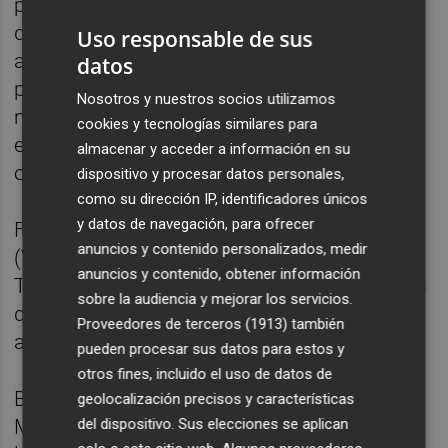
presencia de Bondía para, ante un ejemplar
de la Carta Magna, tomarle declaración de
Uso responsable de sus
acatamiento. Una vez que ha expresado su
datos
promesa de respetar la Constitución, la
Nosotros y nuestros socios utilizamos
nueva senadora ha tomado posesión de su
cookies y tecnologías similares para
escaño en las bancadas que en el hemiciclo
almacenar y acceder a información en su
ocupa el Grupo Socialista.
dispositivo y procesar datos personales,
como su dirección IP, identificadores únicos
y datos de navegación, para ofrecer
Feliciana Bondía Moreno nació en Moncada
anuncios y contenido personalizados, medir
(Valencia), el 24 de diciembre de 1959.
anuncios y contenido, obtener información
Trabajó como operaria en la fábrica de tacos
sobre la audiencia y mejorar los servicios.
de plástico Hopama durante treinta y tres
Proveedores de terceros (1913)
también
años.
pueden procesar sus datos para estos y
otros fines, incluido el uso de datos de
Bondía ha estado ligada al Ayuntamiento de
geolocalización precisos y características
del dispositivo. Sus elecciones se aplican
Moncada como concejala durante cuatro