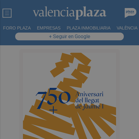
FORO PLAZA
EMPRESAS
PLAZA INMOBILIARIA
VALÈNCIA
+ Seguir en Google