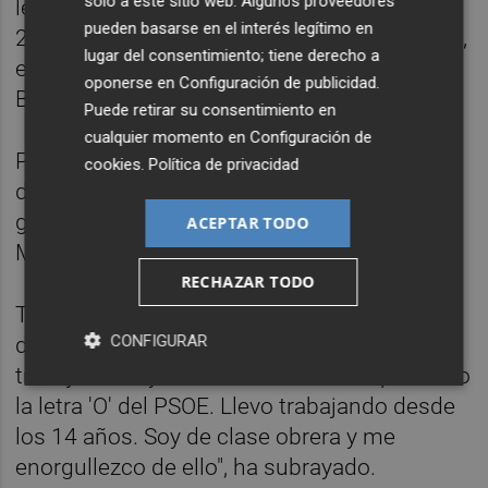
solo a este sitio web. Algunos proveedores
legislaturas, dos en la oposición y desde
pueden basarse en el interés legítimo en
2015 en el gobierno municipal. Actualmente,
lugar del consentimiento; tiene derecho a
es la responsable de las áreas de Igualdad,
oponerse en
Configuración de publicidad
.
Bienestar Social, LGTBI y Mayores.
Puede retirar su consentimiento en
cualquier momento en
Configuración de
Pertenece al Comité de Empresa de UGT
cookies
.
Política de privacidad
desde hace 20 años, y es la secretaria
general de la Agrupación del PSOE de
ACEPTAR TODO
Moncada desde 2022.
RECHAZAR TODO
Tras el acatamiento, la nueva senadora ha
CONFIGURAR
destacado su compromiso con los
trabajadores y la clase obrera. "Yo represento
la letra 'O' del PSOE. Llevo trabajando desde
los 14 años. Soy de clase obrera y me
enorgullezco de ello", ha subrayado.