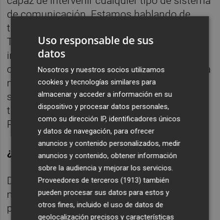
capaz de intervenir cualquier tipo de sistema
de comunicación. Estamos hablando de
teléfonos, pero también de ordenadores.
Uso responsable de sus
Tienen de todo. Tienen el sistema
SITEL
de
datos
intervención telefónica que ese sí funciona
con orden judicial, pero en la división técnica
Nosotros y nuestros socios utilizamos
no, tienen satélites de comunicaciones que
cookies y tecnologías similares para
almacenar y acceder a información en su
son capaces de intervenir los sistemas,
dispositivo y procesar datos personales,
tienen acceso a todas las bases de datos de
como su dirección IP, identificadores únicos
Policía y Guardia Civil.
y datos de navegación, para ofrecer
anuncios y contenido personalizados, medir
¿Y eso como ciudadano no da miedo?
anuncios y contenido, obtener información
sobre la audiencia y mejorar los servicios.
Da mucho ‘miedito’. Ese es el control que da
Proveedores de terceros (1913)
también
pueden procesar sus datos para estos y
mucho miedo. Es decir, esos sistemas les
otros fines, incluido el uso de datos de
permiten utilizar lo que se llama la minería
geolocalización precisos y características