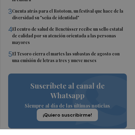
3
Cuenta atrás para el Rototom, un festival que hace de la
diversidad su "seña de identidad"
4
El centro de salud de Benetússer recibe un sello estatal
de calidad por su atención orientada a las personas
mayores
5
El Tesoro cierra el martes las subastas de agosto con
una emisión de letras a tres y nueve meses
Suscríbete al canal de
Whatsapp
Siempre al día de las últimas noticias
¡Quiero suscribirme!