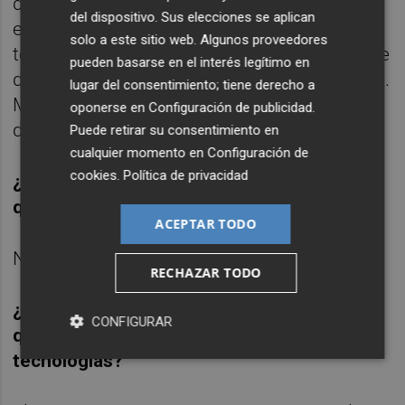
de datos, que si pones todos esos sistemas
del dispositivo. Sus elecciones se aplican
en conexión más otros, y pones un nombre
solo a este sitio web. Algunos proveedores
te puede barrer todo lo que haya en bases de
pueden basarse en el interés legítimo en
datos, escuchas etcétera sobre una persona.
lugar del consentimiento; tiene derecho a
Mientras eso se dedique a perseguir a
oponerse en
Configuración de publicidad
.
delincuentes y a sospechosos fantástico.
Puede retirar su consentimiento en
cualquier momento en
Configuración de
cookies
.
Política de privacidad
¿Y cómo puedo saber yo como ciudadana
que eso es así?
ACEPTAR TODO
No lo sabes
RECHAZAR TODO
¿Y quién controla al CNI? ¿Quién controla
CONFIGURAR
que esa gente haga un uso debido de esas
tecnologías?