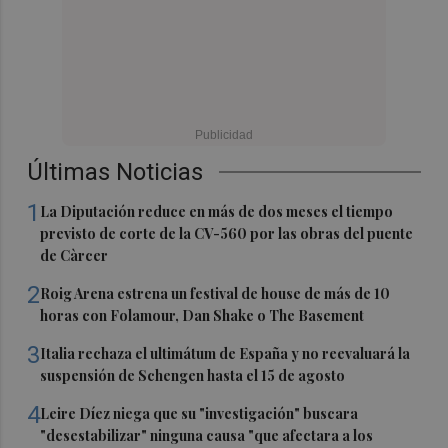
Últimas Noticias
1
La Diputación reduce en más de dos meses el tiempo
previsto de corte de la CV-560 por las obras del puente
de Càrcer
2
Roig Arena estrena un festival de house de más de 10
horas con Folamour, Dan Shake o The Basement
3
Italia rechaza el ultimátum de España y no reevaluará la
suspensión de Schengen hasta el 15 de agosto
4
Leire Díez niega que su "investigación" buscara
"desestabilizar" ninguna causa "que afectara a los