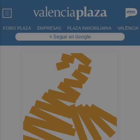
FORO PLAZA
EMPRESAS
PLAZA INMOBILIARIA
VALÈNCIA
+ Seguir en Google