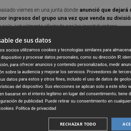
l pasado viernes en una junta donde
anunció que dejará 
or ingresos del grupo una vez que venda su divisió
te país, actualmente afectado por las incertidumbres
able de sus datos
os socios utilizamos cookies y tecnologías similares para almacena
anadá) tomará el relevo como primer mercado de Ferrovia
dispositivo y procesar datos personales, como su dirección IP, iden
gocio de servicios,
operación que espera para "este
ción, para ofrecer anuncios y contenido personalizados, medir anun
grupo, Rafael del Pino
. En concreto, una vez que se ven
n sobre la audiencia y mejorar los servicios.
Proveedores de tercer
los ingresos totales de Ferrovial, frente al 32% que supuso
s datos para estos y otros fines, incluido el uso de datos de geolo
rísticas del dispositivo. Sus elecciones se aplican solo a este sitio
 basarse en el interés legítimo en lugar del consentimiento; tiene 
compañía está presente con sus negocios de autopistas y
guración de publicidad
. Puede retirar su consentimiento en cualqu
, en comparación con el 17% de 2018, según lo expuso el
cookies
.
Política de privacidad
a junta general de accionistas. Reino Unido tendrá no
os, como el de aeropuertos, toda vez que cuenta con un
RECHAZAR TODO
ACE