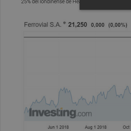
25% del londinense de Heathrow y un 50% de otr