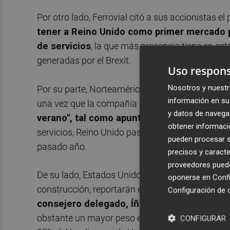
Por otro lado, Ferrovial citó a sus accionistas e
tener a Reino Unido como primer mercado p
de servicios
, la que más presencia tiene en es
generadas por el Brexit.
Uso respons
Nosotros y nuestr
Por su parte, Norteamérica (Estados Unidos y C
información en su 
una vez que la compañía culmine la venta del ne
y datos de navega
verano", tal como apuntó el presidente del 
obtener informació
servicios, Reino Unido pasará a aportar el 6% de 
pueden procesar su
pasado año.
precisos y caracte
proveedores pueden
De su lado, Estados Unidos y Canadá, donde la 
oponerse en
Confi
construcción, reportarán el 30% de los ingresos
Configuración de 
consejero delegado, Íñigo Meirás
, durante l
obstante un mayor peso en determinados negoci
CONFIGURAR