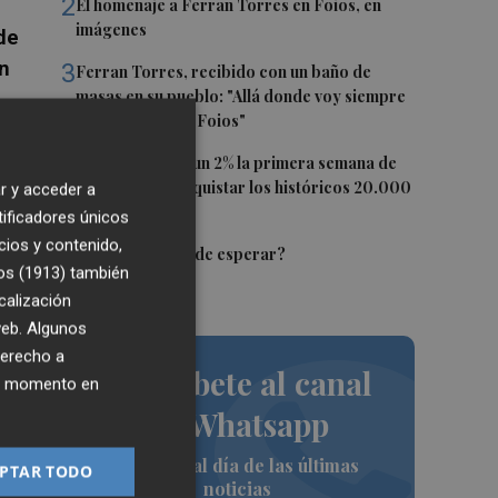
2
El homenaje a Ferran Torres en Foios, en
imágenes
de
n
3
Ferran Torres, recibido con un baño de
masas en su pueblo: "Allá donde voy siempre
digo que soy de Foios"
4
El Ibex 35 sube un 2% la primera semana de
agosto tras conquistar los históricos 20.000
r y acceder a
l
puntos
tificadores únicos
cios y contenido,
5
da
¿El Pacífico puede esperar?
os (1913)
también
 el
calización
 web. Algunos
derecho a
Suscríbete al canal
ier momento en
de Whatsapp
Siempre al día de las últimas
PTAR TODO
noticias