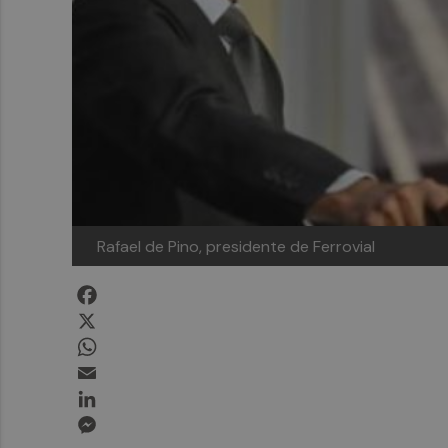
Rafael de Pino, presidente de Ferrovial
Facebook
X
WhatsApp
Email
LinkedIn
Messenger