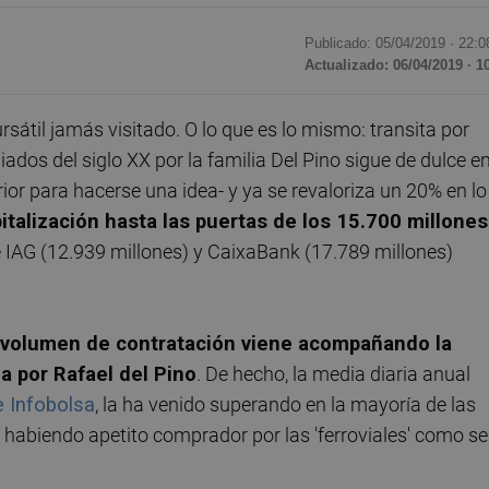
Publicado: 05/04/2019 ·
22:0
Actualizado: 06/04/2019 · 1
sátil jamás visitado. O lo que es lo mismo: transita por
dos del siglo XX por la familia Del Pino sigue de dulce e
rior para hacerse una idea- y ya se revaloriza un 20% en lo
talización hasta las puertas de los 15.700 millones
e IAG (12.939 millones) y CaixaBank (17.789 millones)
 volumen de contratación viene acompañando la
da por Rafael del Pino
. De hecho, la media diaria anual
e Infobolsa
, la ha venido superando en la mayoría de las
 habiendo apetito comprador por las 'ferroviales' como se