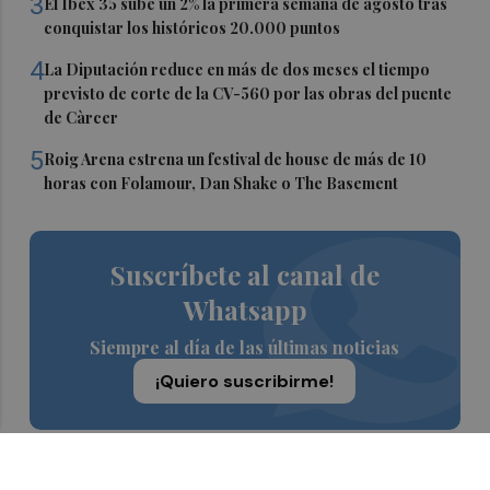
3
El Ibex 35 sube un 2% la primera semana de agosto tras
conquistar los históricos 20.000 puntos
4
La Diputación reduce en más de dos meses el tiempo
previsto de corte de la CV-560 por las obras del puente
de Càrcer
5
Roig Arena estrena un festival de house de más de 10
horas con Folamour, Dan Shake o The Basement
Suscríbete al canal de
Whatsapp
Siempre al día de las últimas noticias
¡Quiero suscribirme!