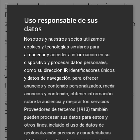
En el caso de las viviendas, el interés medio
fue del 3,15%, con una
Uso responsable de sus
subida de 1,34 puntos respecto al del mismo
datos
mes de 2022 y con un plazo medio de 25
Nosotros y nuestros socios utilizamos
años.
cookies y tecnologías similares para
almacenar y acceder a información en su
El 38% de las hipotecas sobre viviendas se
dispositivo y procesar datos personales,
constituyeron el pasado mes de mayo a tipo
como su dirección IP, identificadores únicos
variable, mientras que el 62% se firmaron a
y datos de navegación, para ofrecer
tipo fijo. El tipo de interés medio al inicio fue
anuncios y contenido personalizados, medir
del 2,79% para las hipotecas sobre viviendas
anuncios y contenido, obtener información
sobre la audiencia y mejorar los servicios.
a tipo variable y del 3,40% en el caso de las
Proveedores de terceros (1913)
también
de tipo fijo.
pueden procesar sus datos para estos y
otros fines, incluido el uso de datos de
El INE revisó hace unos meses la serie
geolocalización precisos y características
estadística de los tipos de interés desde