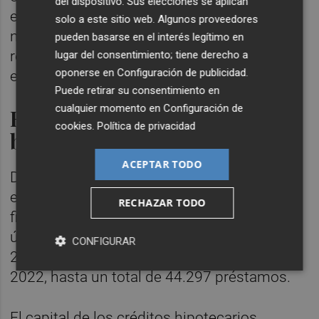
del dispositivo. Sus elecciones se aplican
enero de 2020 tras poner en marcha un
solo a este sitio web. Algunos proveedores
nuevo procedimiento para validar los
pueden basarse en el interés legítimo en
resultados del tipo de interés medio inicial
lugar del consentimiento; tiene derecho a
oponerse en
Configuración de publicidad
.
en las hipotecas constituidas.
Puede retirar su consentimiento en
cualquier momento en
Configuración de
El total de fincas hipotecadas
cookies
.
Política de privacidad
baja un 22,4%
ACEPTAR TODO
De acuerdo con los datos del organismo
estadístico, el número de hipotecas sobre
RECHAZAR TODO
fincas rústicas y urbanas (dentro de éstas
últimas se incluyen las viviendas) bajó un
CONFIGURAR
22,4% en mayo respecto al mismo mes de
2022, hasta un total de 44.297 préstamos.
El capital de los créditos hipotecarios