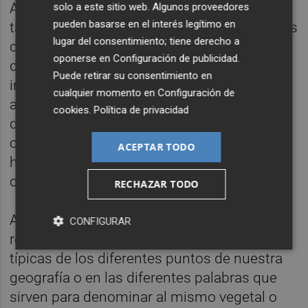
Al igual que el huerto está vivo, el lenguaje
solo a este sitio web. Algunos proveedores
pueden basarse en el interés legítimo en
también lo está, evoluciona. Por eso, además
lugar del consentimiento; tiene derecho a
de recuperar términos del campo en peligro
oponerse en
Configuración de publicidad
.
de extinción, también se identificarán e
Puede retirar su consentimiento en
investigarán términos de reciente
cualquier momento en
Configuración de
adquisición, por ejemplo, palabras para
cookies
.
Política de privacidad
denominar nuevas tendencias de consumo
o alimentos que ya están en nuestros
ACEPTAR TODO
huertos y neveras, y que han venido para
quedarse.
RECHAZAR TODO
Además, tendrá un componente local y
CONFIGURAR
regional: se detendrá en palabras de campo
típicas de los diferentes puntos de nuestra
geografía o en las diferentes palabras que
sirven para denominar al mismo vegetal o