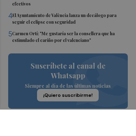
efectivos
4
El Ayuntamiento de València lanza un decálogo para
seguir el eclipse con seguridad
5
Carmen Ortí: "Me gustaría ser la consellera que ha
estimulado el cariño por el valenciano"
Suscríbete al canal de
Whatsapp
Siempre al día de las últimas noticias
¡Quiero suscribirme!