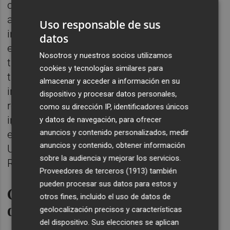
cuidamos del lenguaje como para el sector
agrícola. Porque son vida, patrimonio
Uso responsable de sus
inmaterial de interés etnográfico, que están
datos
en la memoria de las personas que, por
Nosotros y nuestros socios utilizamos
tradición, han cultivado esos vegetales. Se
cookies y tecnologías similares para
trata de una herencia muy valiosa e
almacenar y acceder a información en su
interesante que no se debe perder",
dispositivo y procesar datos personales,
reflexiona el Dr. Manuel Casado, uno de los
como su dirección IP, identificadores únicos
investigadores que participan, catedrático
y datos de navegación, para ofrecer
anuncios y contenido personalizados, medir
emérito de Lengua Española por la
anuncios y contenido, obtener información
Universidad de Navarra y académico de la
sobre la audiencia y mejorar los servicios.
Real Academia Española.
Proveedores de terceros (1913)
también
pueden procesar sus datos para estos y
Cómo participar en este
otros fines, incluido el uso de datos de
diccionario vivo
geolocalización precisos y características
del dispositivo. Sus elecciones se aplican