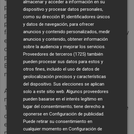
almacenar y acceder a información en su
proveedores con los primeros caminos de
dispositivo y procesar datos personales,
pago de Simplee para el pago, tanto los
como su dirección IP, identificadores únicos
pacientes como los proveedores están
y datos de navegación, para ofrecer
facultados para liquidar el pago más rápido y
anuncios y contenido personalizados, medir
anuncios y contenido, obtener información
en sus propios términos. Juntas, las
sobre la audiencia y mejorar los servicios.
compañías impulsarán cuatro de los diez
Proveedores de terceros (1725)
también
principales sistemas de atención médica de
pueden procesar sus datos para estos y
EE. UU. Y procesarán más de $ 10 mil
otros fines, incluido el uso de datos de
millones en pagos de pacientes por año.
geolocalización precisos y características
del dispositivo. Sus elecciones se aplican
A día de hoy, Flywire mueve miles de
solo a este sitio web. Algunos proveedores
millones de dólares en más de 200 países y
pueden basarse en el interés legítimo en
lugar del consentimiento; tiene derecho a
150 monedas. "Esta base digital nos permite
oponerse en
Configuración de publicidad
.
desarrollar aplicaciones verticales
Puede retirar su consentimiento en
específicas que hacen que los pagos sean
cualquier momento en
Configuración de
más eficientes y rentables para nuestros