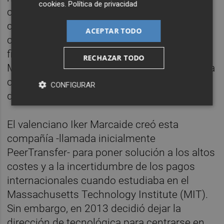
cookies
.
Política de privacidad
clientes globales", señalaba en un
comunicado Mike Massaro, CEO de la
ACEPTAR TODO
compañía. Con la última ronda de
financiación, a la que se han unido Tiger
RECHAZAR TODO
Management y Adage Capital Mangement, la
compañía ya suma 260 millones de dólares
CONFIGURAR
de inversión.
El valenciano Iker Marcaide creó esta
compañía -llamada inicialmente
PeerTransfer- para poner solución a los altos
costes y a la incertidumbre de los pagos
internacionales cuando estudiaba en el
Massachusetts Technology Institute (MIT).
Sin embargo, en 2013 decidió dejar la
dirección de tecnológica para centrarse en