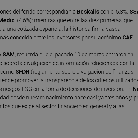
iones del fondo correspondían a
Boskalis
con el 5,8%,
SS
Medic
i (4,6%); mientras que entre las diez primeras, que
cía una cotizada española: la histórica firma vasca
 más conocida entre los inversores por su acrónimo
CAF
.
ao SAM
, recuerda que el pasado 10 de marzo entraron en
o sobre la divulgación de información relacionada con la
és como
SFDR
(reglamento sobre divulgación de finanzas
tende promover la transparencia de los criterios utilizado
os riesgos ESG en la toma de decisiones de inversión. En
N
ad desde nuestro nacimiento hace casi ya tres años y, p
tos que exige al sector financiero en general y a las