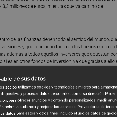
s 3,3 millones de euros; mientras que va camino de
tro de las finanzas tienen todo el sentido del mundo, qu
 inversiones y que funcionan tanto en los buenos como en 
ias además a todos aquellos inversores que apuestan po
 si es en otros fondos de inversión, ya que gracias a ello 
quilibrado". Son palabras de
Pilar Lloret, directora
ement (Nao SAM)
, la única 'gestora verde' de España y
able de sus datos
os socios utilizamos cookies y tecnologías similares para almacena
dispositivo y procesar datos personales, como su dirección IP, iden
re del año con una exposición a renta variable del 92,5%. A
ción, para ofrecer anuncios y contenido personalizados, medir anun
eso en compañías que se están acercando al precio
n sobre la audiencia y mejorar los servicios.
Proveedores de tercer
os un mayor potencial de revalorización", explica
Pablo
s datos para estos y otros fines, incluido el uso de datos de geolo