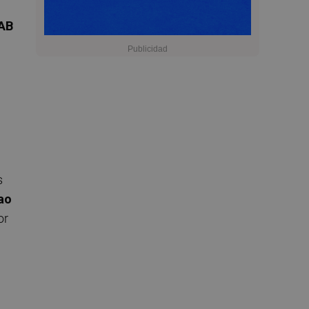
AB
s
ao
or