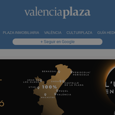
PLAZA INMOBILIARIA
VALÈNCIA
CULTURPLAZA
GUÍA HED
+ Seguir en Google