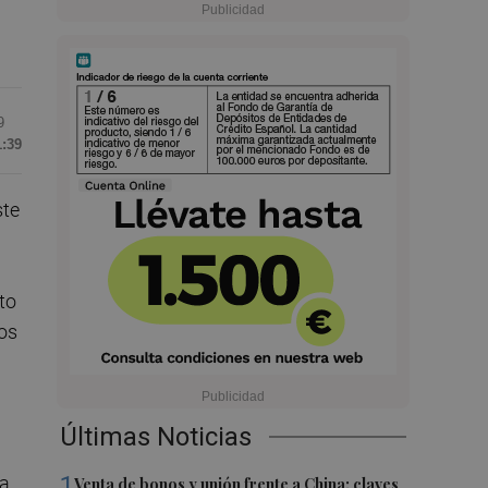
9
1:39
ste
to
tos
Últimas Noticias
1
na
Venta de bonos y unión frente a China: claves