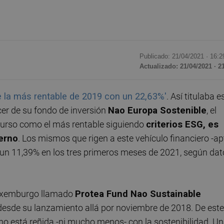
Publicado: 21/04/2021 ·
16:2
Actualizado: 21/04/2021 · 2
 la más rentable de 2019 con un 22,63%'
. Así titulaba e
cer de su fondo de inversión
Nao Europa Sostenible
, el
 curso como el más rentable siguiendo
criterios ESG, es
ierno
. Los mismos que rigen a este vehículo financiero -ap
do un 11,39% en los tres primeros meses de 2021, según da
Luxemburgo llamado
Protea Fund Nao Sustainable
 desde su lanzamiento allá por noviembre de 2018. De este
no está reñida -ni mucho menos- con la sostenibilidad. U