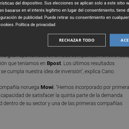
fundada por los hermanos
Pablo y Ana Serratosa
.
rísticas del dispositivo. Sus elecciones se aplican solo a este sitio
 basarse en el interés legítimo en lugar del consentimiento; tiene 
guración de publicidad
. Puede retirar su consentimiento en cualqu
cookies
.
Política de privacidad
do peso aprovechando la buena evolución de su
mpañías han publicado buenos resultados y la cotización 
RECHAZAR TODO
ACE
revalorización. Asimismo hemos aprovechado para subir p
na gran oportunidad en ambas compañías. Por otro lado,
ción que teníamos en
Bpost
. Los últimos resultados
se cumpla nuestra idea de inversión", explica Cano.
a compañía noruega
Mowi
. "Hemos incorporado por primer
n capacidad de satisfacer la quinta parte de la demanda
ad dentro de su sector y una de las primeras compañías