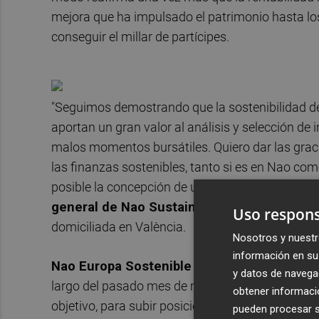
mejora que ha impulsado el patrimonio hasta lo
conseguir el millar de partícipes.
"Seguimos demostrando que la sostenibilidad den
aportan un gran valor al análisis y selección de
malos momentos bursátiles. Quiero dar las grac
las finanzas sostenibles, tanto si es en Nao como
posible la concepción de un modelo social más e
general de Nao Sustainable Asset Manag
Uso respons
domiciliada en València.
Nosotros y nuestr
información en su 
Nao Europa Sostenible
cerró el primer trimest
y datos de navega
largo del pasado mes de marzo "hemos bajado p
obtener informació
objetivo, para subir posición en otras donde vem
pueden procesar su