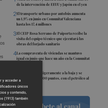
de la intervención de EEUU y Japón en el yen
2
El transporte urbano por autobús aumenta
un 1,9% en junio en Comunitat Valenciana
hasta los 17,4 millones
3
El CEIP Rosa Serrano de Paiporta recibe la
e
visita del equipo técnico que ejecutará las
los
obras del forjado sanitario
r
4
La compraventa de viviendas se mantuvo
es
igual en junio que hace un año en la Comunitat
Valenciana
5
El Ibex 35 abre ligeramente a la baja y se
aleja de los 20.200 puntos, con el petróleo al
r y acceder a
alza
tificadores únicos
 lo
cios y contenido,
os (1913)
también
Suscríbete al canal
calización