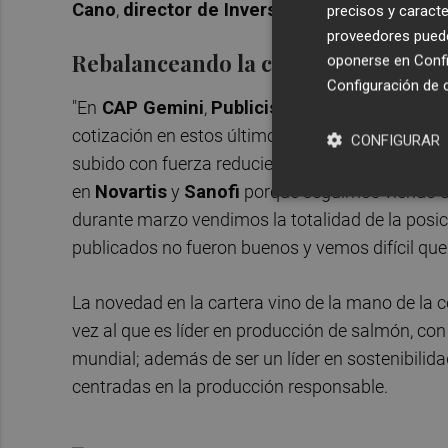
Cano
,
director de Inversiones
de la gestora 
precisos y caracte
proveedores pueden
Rebalanceando la cartera
oponerse en
Confi
Configuración de 
"En
CAP Gemini
,
Publicis
y
Verallia
hemos baja
cotización en estos últimos meses. Las tres co
CONFIGURAR
subido con fuerza reduciendo su potencial de 
en
Novartis
y
Sanofi
porque seguimos viendo u
durante marzo vendimos la totalidad de la posi
publicados no fueron buenos y vemos difícil que 
La novedad en la cartera vino de la mano de l
vez al que es líder en producción de salmón, co
mundial; además de ser un líder en sostenibilid
centradas en la producción responsable.