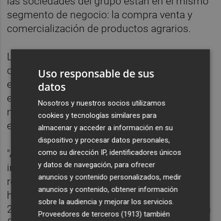
las sociedades del grupo están en el mismo
segmento de negocio: la compra venta y
comercialización de productos agrarios.
La distribución del importe neto de la cifra
de negocio fue de 59,8 millones de euros en
Uso responsable de sus
el mercado nacional, 53,06 millones de
datos
euros en el mercado intracomunitario
Nosotros y nuestros socios utilizamos
mientras que 13,7 millones fueron
cookies y tecnologías similares para
exportados a otros países.
almacenar y acceder a información en su
dispositivo y procesar datos personales,
como su dirección IP, identificadores únicos
"Al cierre del presente ejercicio, las
y datos de navegación, para ofrecer
instalaciones de Museros están totalmente
anuncios y contenido personalizados, medir
reconstruidas y en pleno funcionamiento,
anuncios y contenido, obtener información
habiéndose trasladado al inicio del ejercicio
sobre la audiencia y mejorar los servicios.
2014/2015 las últimas máquinas", celebra la
Proveedores de terceros (1913)
también