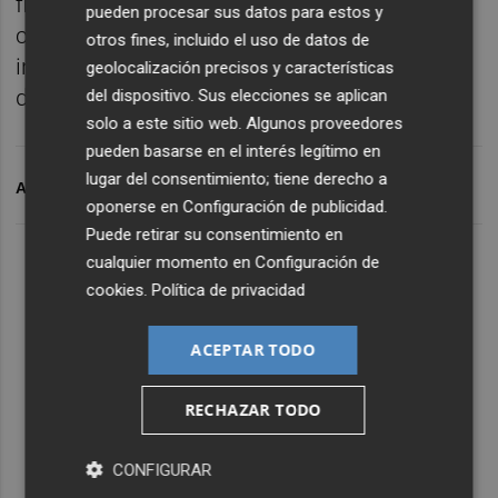
firma, que explica que hasta esa fecha había
pueden procesar sus datos para estos y
continuado con su actividad en
otros fines, incluido el uso de datos de
instalaciones alquiladas en las localidades
geolocalización precisos y características
de Torrent y Pobla de Farnals.
del dispositivo. Sus elecciones se aplican
solo a este sitio web. Algunos proveedores
pueden basarse en el interés legítimo en
lugar del consentimiento; tiene derecho a
ARCHIVADO EN
FONTESTAD
oponerse en
Configuración de publicidad
.
Puede retirar su consentimiento en
cualquier momento en
Configuración de
cookies
.
Política de privacidad
ACEPTAR TODO
RECHAZAR TODO
CONFIGURAR