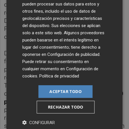
datos de salud del vehículo y su estado de
pueden procesar sus datos para estos y
otros fines, incluido el uso de datos de
recarga a través de Ford Pro Telematics
geolocalización precisos y características
Drive - la aplicación complementaria de Ford
del dispositivo. Sus elecciones se aplican
1
4
Pro Telematics
- o FordPass,
si operan
solo a este sitio web. Algunos proveedores
con un solo vehículo.
pueden basarse en el interés legítimo en
lugar del consentimiento; tiene derecho a
Dado que algunas pymes utilizan su
oponerse en
Configuración de publicidad
.
furgoneta de trabajo como vehículo
Puede retirar su consentimiento en
personal, Ford Pro ofrece un soporte de
cualquier momento en
Configuración de
cookies
.
Política de privacidad
recarga pública para viajes más largos. La E-
Transit Custom admite carga rápida de CC
ACEPTAR TODO
de hasta 125 kW para una
recarga del 10-80
3
por ciento en unos 39 minutos
.
El nuevo
RECHAZAR TODO
perfil recarga la energía para permitir cargas
rápidas y útiles; en pruebas de laboratorio, el
CONFIGURAR
sistema proporcionó 82 km de autonomía en