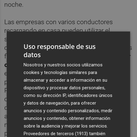
noche.
Las empresas con varios conductores
recargando en casa pueden utilizar el
1
software Ford Pro Telematics
para
Uso responsable de sus
controlar fácilmente el uso de energía en sus
datos
flotas, y pueden ver el
reembolso debido por
cada conductor
utilizando una tarifa
Nosotros y nuestros socios utilizamos
cookies y tecnologías similares para
establecida por kWh. El sistema también
almacenar y acceder a información en su
proporciona un control centralizado del
dispositivo y procesar datos personales,
Preacondicionamiento Remoto, para
como su dirección IP, identificadores únicos
calentar o enfriar la batería y la cabina
y datos de navegación, para ofrecer
durante la carga para optimizar la
anuncios y contenido personalizados, medir
autonomía, y muestra alertas si un vehículo
anuncios y contenido, obtener información
no se está cargando cuando debería. El
sobre la audiencia y mejorar los servicios.
personal también puede comprobar los
Proveedores de terceros (1913)
también