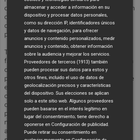
distanciamiento físico, las universidades han
almacenar y acceder a información en su
dispositivo y procesar datos personales,
contemplado distintos escenarios docentes
como su dirección IP, identificadores únicos
de cara a la incierta evolución de la covid-19
y datos de navegación, para ofrecer
para el curso próximo.
anuncios y contenido personalizados, medir
anuncios y contenido, obtener información
Todos los planes de contingencia buscan
sobre la audiencia y mejorar los servicios.
facilitar las clases presenciales en la medida
Proveedores de terceros (1913)
también
de lo posible, pero también prevén la
pueden procesar sus datos para estos y
otros fines, incluido el uso de datos de
posibilidad de volver a un confinamiento que
geolocalización precisos y características
exija la formación en remoto. Y también
del dispositivo. Sus elecciones se aplican
consideran escenarios intermedios en los
solo a este sitio web. Algunos proveedores
que una parte de los estudiantes, los que
pueden basarse en el interés legítimo en
permita el aforo con la regla del metro y
lugar del consentimiento; tiene derecho a
medio de distanciamiento social, estén en el
oponerse en
Configuración de publicidad
.
aula y la otra parte asista en remoto
Puede retirar su consentimiento en
simultáneamente (síncronamente) por