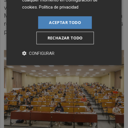
cualquier momento en
Configuración de
videoconferencia. En este último caso el
cookies
.
Política de privacidad
Ministerio de Universidades recomienda una
ACEPTAR TODO
rotación periódica entre el grupo de alumnos
presenciales y el grupo en remoto.
RECHAZAR TODO
CONFIGURAR