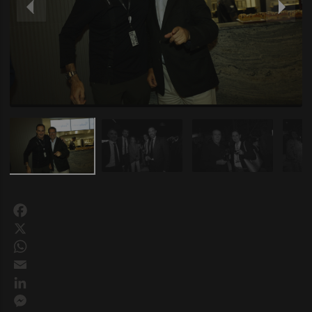
Facebook
X
WhatsApp
Email
LinkedIn
Messenger