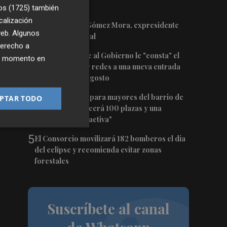
declarado BRL
os (1725)
también
calización
2
Fallece Andrés Gómez Mora, expresidente
 web. Algunos
de Eurocaja Rural
derecho a
3
Ceuta señala que al Gobierno le "consta" el
ier momento en
llamamiento por redes a una nueva entrada
masiva el 15 de agosto
4
El futuro centro para mayores del barrio de
PTAR TODO
Sant Antoni ofrecerá 100 plazas y una
"programación activa"
5
El Consorcio movilizará 182 bomberos el día
del eclipse y recomienda evitar zonas
forestales
Suscríbete al canal