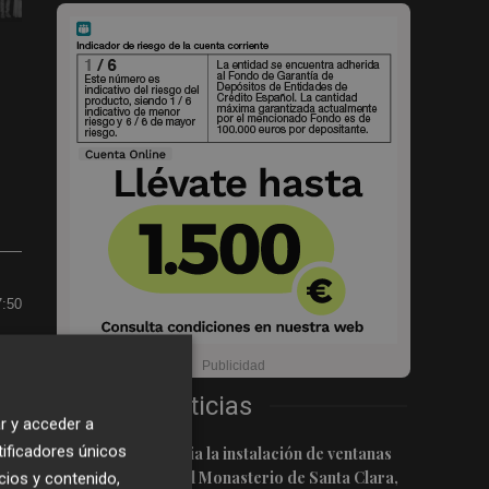
7:50
Últimas Noticias
r y acceder a
1
tificadores únicos
El PSPV denuncia la instalación de ventanas
de aluminio en el Monasterio de Santa Clara,
cios y contenido,