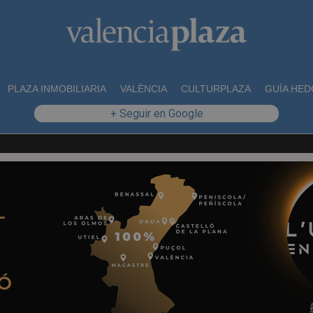
PLAZA INMOBILIARIA
VALÈNCIA
CULTURPLAZA
GUÍA HED
+ Seguir en Google