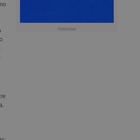
ano
o
ro
a
a
tre
a,
ts;