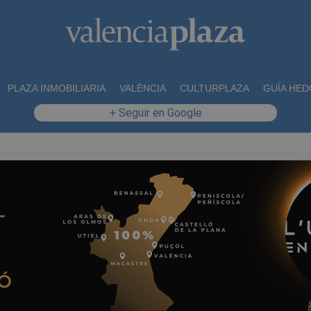
PLAZA INMOBILIARIA
VALÈNCIA
CULTURPLAZA
GUÍA HED
+ Seguir en Google