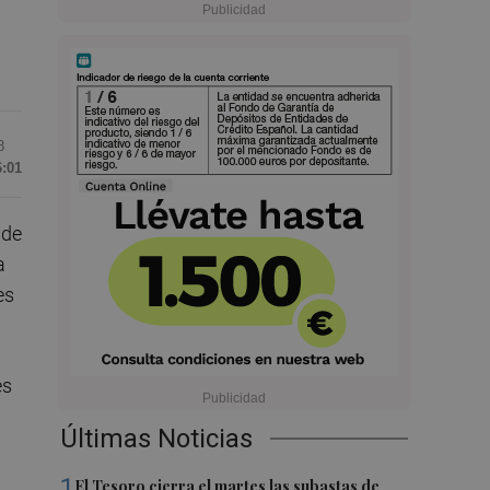
8
6:01
 de
a
es
es
Últimas Noticias
1
El Tesoro cierra el martes las subastas de