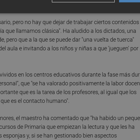
 depositan en nosotros".
ario, pero no hay que dejar de trabajar ciertos contenidos
a que llamamos clásica". Ha aludido a los dictados, una
e, pero que a la que se puede dar "una vuelta de tuerca"
el aula e invitando a los niños y niñas a que 'jueguen' por
vidos en los centros educativos durante la fase más du
ersonal", que "se ha valorado positivamente la labor docen
tante que es la tarea de los profesores, al igual que los
 que es el contacto humano".
 menores, el maestro ha comentado que "ha habido un pequ
ursos de Primaria que empiezan la lectura y que les ha
s esponjas y, si se han gestionado bien aspectos