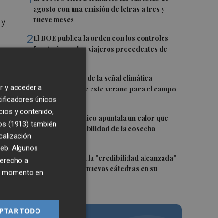
agosto con una emisión de letras a tres y
nueve meses
 y
2
El BOE publica la orden con los controles
fronterizos a los viajeros procedentes de
Italia
y
3
La FAO advierte de la señal climática
r y acceder a
"excepcional" de este verano para el campo
europeo
tificadores únicos
cios y contenido,
4
El cambio climático apuntala un calor que
os (1913)
también
revela la vulnerabilidad de la cosecha
n
calización
europea
ión
 web. Algunos
5
El CACV destaca la "credibilidad alcanzada"
derecho a
y la creación de nuevas cátedras en su
ier momento en
primer mandato
l
PTAR TODO