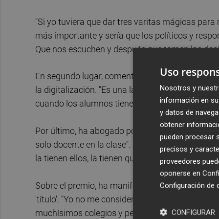
"Si yo tuviera que dar tres varitas mágicas para 
más importante y sería que los políticos y resp
Que nos escuchen y después que tomen las deci
Uso respons
En segundo lugar, comenta que los docentes ne
Nosotros y nuestr
la digitalización. "Es una lástima que haya esc
información en su 
cuando los alumnos tienen fuera toda esa tecnol
y datos de navega
obtener informació
Por último, ha abogado por una bajada de ratios,
pueden procesar su
solo docente en la clase". En este sentido, ha 
precisos y caracte
la tienen ellos, la tienen que adoptar ellos para
proveedores pueden
oponerse en
Confi
Sobre el premio, ha manifestado que lo recibe "c
Configuración de 
'título'. "Yo no me considero el mejor profesor 
muchísimos colegios y personas que son profesi
CONFIGURAR