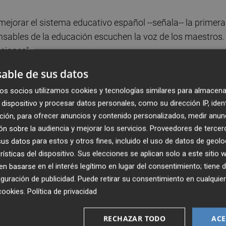
mejorar el sistema educativo español --señala-- la primera
onsables de la educación escuchen la voz de los maestros.
siones".
able de sus datos
cesitan formación en áreas como las nuevas tecnologías 
os socios utilizamos cookies y tecnologías similares para almacena
uelas públicas que no cuenten con medios tecnológicos
dispositivo y procesar datos personales, como su dirección IP, iden
ogía a un golpe de dedo".
ción, para ofrecer anuncios y contenido personalizados, medir anun
n sobre la audiencia y mejorar los servicios.
Proveedores de tercer
 ya que es "muy difícil atender a todos los alumnos con u
s datos para estos y otros fines, incluido el uso de datos de geolo
animado a las administraciones a tomar medidas: "La soluc
rísticas del dispositivo. Sus elecciones se aplican solo a este sitio
 permitir que podamos trabajar mejor", asevera.
 basarse en el interés legítimo en lugar del consentimiento; tiene 
guración de publicidad
. Puede retirar su consentimiento en cualqu
on muchísima ilusión", aunque cree que "le viene grande" e
cookies
.
Política de privacidad
de España en absoluto, hay docentes maravillosos en
RECHAZAR TODO
ACE
onales increíbles. Me considero uno más y el mejor