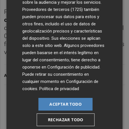
sobre la audiencia y mejorar los servicios.
Proveedores de terceros (1725)
también
Por su parte,
la prima de riesgo española
pueden procesar sus datos para estos y
cedía posiciones hasta 62 puntos básicos,
otros fines, incluido el uso de datos de
con la rentabilidad del bono a diez años en el
geolocalización precisos y características
0,008%, mientras que la cotización del euro
del dispositivo. Sus elecciones se aplican
frente al dólar se colocaba en 1,2153 'billetes
solo a este sitio web. Algunos proveedores
verdes'.
pueden basarse en el interés legítimo en
lugar del consentimiento; tiene derecho a
oponerse en
Configuración de publicidad
.
Puede retirar su consentimiento en
ARCHIVADO EN
PER
IBEX 35
BOLSA ESPAÑOLA
BREXIT
cualquier momento en
Configuración de
cookies
.
Política de privacidad
ACEPTAR TODO
RECHAZAR TODO