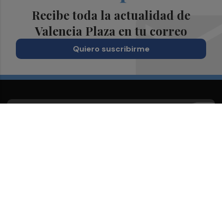
Recibe toda la actualidad de
Valencia Plaza en tu correo
Quiero suscribirme
Suscríbete al Boletín
Todos los días a primera hora en tu email
¡Quiero suscribirme!
Síguenos en redes
Valencia Plaza, desde cualquier medio