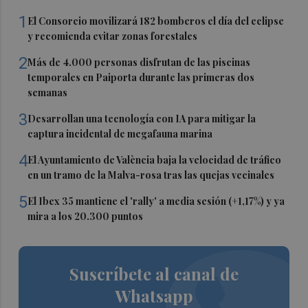
1
El Consorcio movilizará 182 bomberos el día del eclipse
y recomienda evitar zonas forestales
2
Más de 4.000 personas disfrutan de las piscinas
temporales en Paiporta durante las primeras dos
semanas
3
Desarrollan una tecnología con IA para mitigar la
captura incidental de megafauna marina
4
El Ayuntamiento de València baja la velocidad de tráfico
en un tramo de la Malva-rosa tras las quejas vecinales
5
El Ibex 35 mantiene el 'rally' a media sesión (+1,17%) y ya
mira a los 20.300 puntos
Suscríbete al canal de
Whatsapp