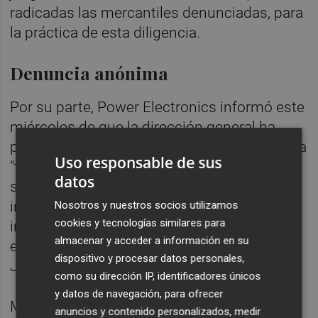
radicadas las mercantiles denunciadas, para
la práctica de esta diligencia.
Denuncia anónima
Por su parte, Power Electronics informó este
miércoles de que la dirección general ha
puesto a disposición del Juzgado de Paterna
Uso responsable de sus
"toda la documentación pertinente"
datos
solicitada durante la visita producida a las
instalaciones por parte de los técnicos
Nosotros y nuestros socios utilizamos
cookies y tecnologías similares para
informáticos que se personaron en la
almacenar y acceder a información en su
empresa tras la solicitud realizada por el
dispositivo y procesar datos personales,
Juzgado de lo Mercantil 1 de Valencia.
como su dirección IP, identificadores únicos
y datos de navegación, para ofrecer
Mediante un comunicado, el consejo de
anuncios y contenido personalizados, medir